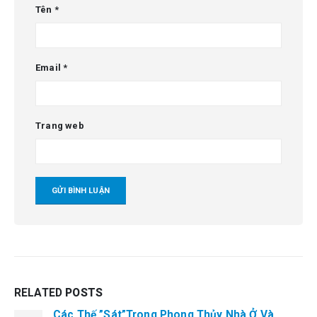
Tên
*
Email
*
Trang web
RELATED
POSTS
Các Thế ”Sát”Trong Phong Thủy Nhà Ở Và