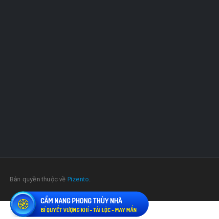
Bản quyền thuộc về
Pizento
.