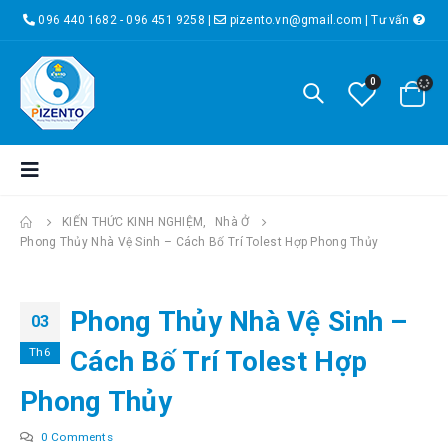
096 440 1682 - 096 451 9258
|
pizento.vn@gmail.com
|
Tư vấn
0
KIẾN THỨC KINH NGHIỆM
,
Nhà Ở
Phong Thủy Nhà Vệ Sinh – Cách Bố Trí Tolest Hợp Phong Thủy
Phong Thủy Nhà Vệ Sinh –
03
Th6
Cách Bố Trí Tolest Hợp
Phong Thủy
0 Comments