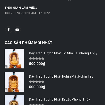
THỜI GIAN LÀM VIỆC:
Thứ 2 - Thứ 7 / 8:00AM - 17:30PM
CÁC SẢN PHẨM MỚI NHẤT
Dây Treo Tượng Phật Tổ Như Lai Phong Thủy
0
out of 5
500.000
₫
Dây Treo Tượng Phật Nghìn Mắt Nghìn Tay
0
out of 5
500.000
₫
Dây Treo Tượng Phật Di Lặc Phong Thủy