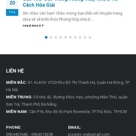
20
Cách Hóa Giải
Th6
Xin chào các bạn! Chào mừng bạn đến với chuyên trang
chia sẻ về kiến thức Phong thủy nhà ở...
read more
LIÊN HỆ
MIỀN BẮC:
B1.4 LK09. VT20 Khu Đô Thị Thanh Hà, Quận Hà Đông, TP
Hà Nội
MIỀN TRUNG:
Số nhà 42, đường Khúc Hạo, phường Mân Thái, quận
Sơn Trà, Thành Phố Đà Nẵng
MIỀN NAM:
Căn P16, khu đô thị Park Riverside, TP.Thủ Đức, TP.HCM
GỬI NGAY CHO TÔI
PHONE:
EMAIL:
0964401682 - 0964519258
pizento.vn@gmail.com