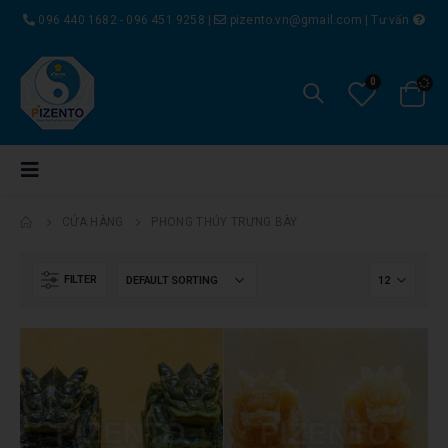
096 440 1682 - 096 451 9258
|
pizento.vn@gmail.com
|
Tư vấn
0
CỬA HÀNG
PHONG THỦY TRƯNG BÀY
FILTER