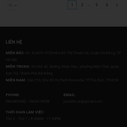
…
1
2
5
6
LIÊN HỆ
MIỀN BẮC:
B1.4 LK09. VT20 Khu Đô Thị Thanh Hà, Quận Hà Đông, TP
Hà Nội
MIỀN TRUNG:
Số nhà 42, đường Khúc Hạo, phường Mân Thái, quận
Sơn Trà, Thành Phố Đà Nẵng
MIỀN NAM:
Căn P16, khu đô thị Park Riverside, TP.Thủ Đức, TP.HCM
PHONE:
EMAIL:
0964401682 - 0964519258
pizento.vn@gmail.com
THỜI GIAN LÀM VIỆC:
Thứ 2 - Thứ 7 / 8:00AM - 17:30PM