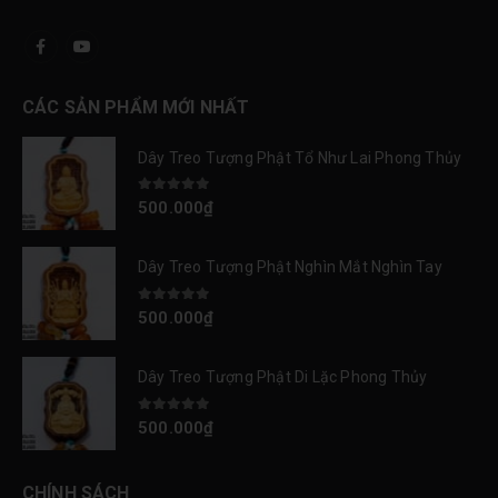
CÁC SẢN PHẨM MỚI NHẤT
Dây Treo Tượng Phật Tổ Như Lai Phong Thủy
0
out of 5
500.000
₫
Dây Treo Tượng Phật Nghìn Mắt Nghìn Tay
0
out of 5
500.000
₫
Dây Treo Tượng Phật Di Lặc Phong Thủy
0
out of 5
500.000
₫
CHÍNH SÁCH