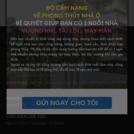
LIÊN HỆ
MIỀN BẮC:
B1.4 LK09. VT20 Khu Đô Thị Thanh Hà, Quận Hà Đông, TP
Hà Nội
MIỀN TRUNG:
Số nhà 42, đường Khúc Hạo, phường Mân Thái, quận
Sơn Trà, Thành Phố Đà Nẵng
MIỀN NAM:
Căn P16, khu đô thị Park Riverside, TP.Thủ Đức, TP.HCM
PHONE:
EMAIL:
GỬI NGAY CHO TÔI
0964401682 - 0964519258
pizento.vn@gmail.com
THỜI GIAN LÀM VIỆC:
Thứ 2 - Thứ 7 / 8:00AM - 17:30PM