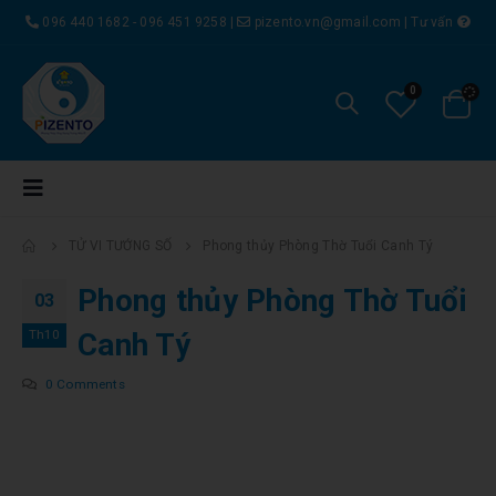
096 440 1682 - 096 451 9258
|
pizento.vn@gmail.com
|
Tư vấn
0
TỬ VI TƯỚNG SỐ
Phong thủy Phòng Thờ Tuổi Canh Tý
Phong thủy Phòng Thờ Tuổi
03
Th10
Canh Tý
0 Comments