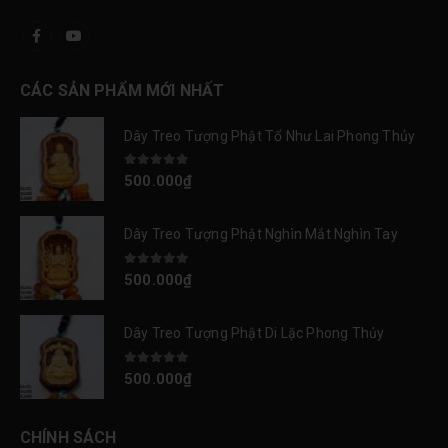
CÁC SẢN PHẨM MỚI NHẤT
Dây Treo Tượng Phật Tổ Như Lai Phong Thủy
0
out of 5
500.000
₫
Dây Treo Tượng Phật Nghìn Mắt Nghìn Tay
0
out of 5
500.000
₫
Dây Treo Tượng Phật Di Lặc Phong Thủy
0
out of 5
500.000
₫
CHÍNH SÁCH