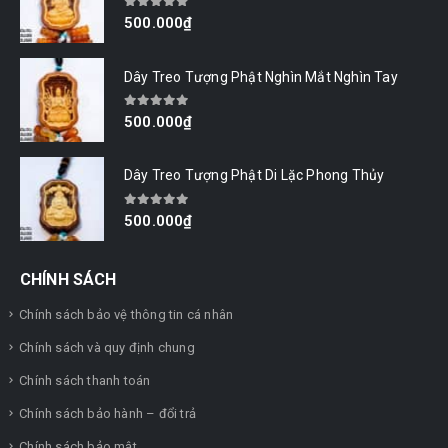
0
out of 5
500.000
₫
Dây Treo Tượng Phật Nghìn Mắt Nghìn Tay
0
out of 5
500.000
₫
Dây Treo Tượng Phật Di Lặc Phong Thủy
0
out of 5
500.000
₫
CHÍNH SÁCH
Chính sách bảo vệ thông tin cá nhân
Chính sách và quy định chung
Chính sách thanh toán
Chính sách bảo hành – đổi trả
Chính sách bảo mật