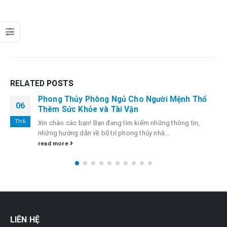
Phong
Thủy
Phòng
Ngủ
Cho
Người
Mệnh
Mộc
RELATED
POSTS
Hanh
Phúc
Phong Thủy Phòng Ngủ Cho Người Mệnh Thổ
06
Viên
Thêm Sức Khỏe và Tài Vận
Mãn
Th6
Xin chào các bạn! Bạn đang tìm kiếm những thông tin,
những hướng dẫn về bố trí phong thủy nhà...
read more
LIÊN HỆ