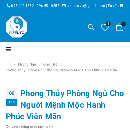
096 440 1682 - 096 451 9258
|
pizento.vn@gmail.com
|
Tư vấn
0
Phòng Ngủ
,
Phòng Thờ
Phong Thủy Phòng Ngủ Cho Người Mệnh Mộc Hanh Phúc Viên Mãn
Phong Thủy Phòng Ngủ Cho
06
Th6
Người Mệnh Mộc Hanh
Phúc Viên Mãn
ở
Chức năng bình luận bị tắt