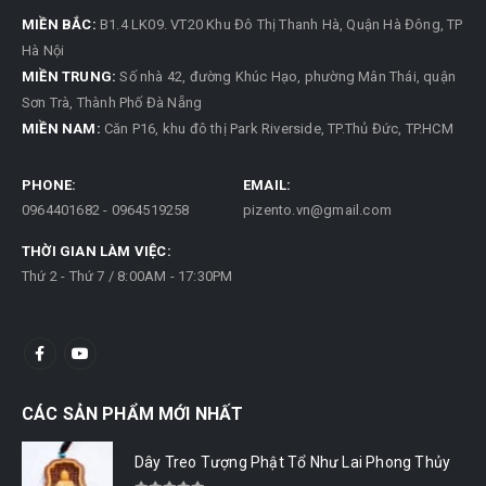
MIỀN BẮC:
B1.4 LK09. VT20 Khu Đô Thị Thanh Hà, Quận Hà Đông, TP
Hà Nội
MIỀN TRUNG:
Số nhà 42, đường Khúc Hạo, phường Mân Thái, quận
Sơn Trà, Thành Phố Đà Nẵng
MIỀN NAM:
Căn P16, khu đô thị Park Riverside, TP.Thủ Đức, TP.HCM
PHONE:
EMAIL:
0964401682 - 0964519258
pizento.vn@gmail.com
THỜI GIAN LÀM VIỆC:
Thứ 2 - Thứ 7 / 8:00AM - 17:30PM
CÁC SẢN PHẨM MỚI NHẤT
Dây Treo Tượng Phật Tổ Như Lai Phong Thủy