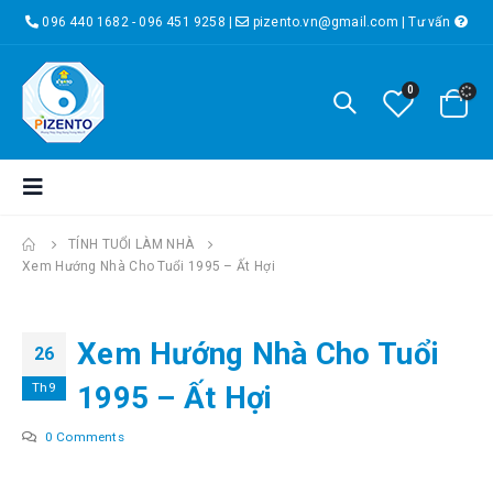
096 440 1682 - 096 451 9258
|
pizento.vn@gmail.com
|
Tư vấn
0
TÍNH TUỔI LÀM NHÀ
Xem Hướng Nhà Cho Tuổi 1995 – Ất Hợi
Xem Hướng Nhà Cho Tuổi
26
Th9
1995 – Ất Hợi
0 Comments