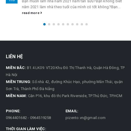
Bạn muốn làm nhà năm 2021 năm tân sửu?Bạn không biết
năm 2021 làm nhà theo tuổi của mình có tốt không?Bạn...
read more
LIÊN HỆ
MIỀN BẮC:
B1.4 LK09. VT20 Khu Đô Thị Thanh Hà, Quận Hà Đông, TP
Hà Nội
MIỀN TRUNG:
Số nhà 42, đường Khúc Hạo, phường Mân Thái, quận
Sơn Trà, Thành Phố Đà Nẵng
MIỀN NAM:
Căn P16, khu đô thị Park Riverside, TP.Thủ Đức, TP.HCM
PHONE:
EMAIL:
GỬI NGAY CHO TÔI
0964401682 - 0964519258
pizento.vn@gmail.com
THỜI GIAN LÀM VIỆC: