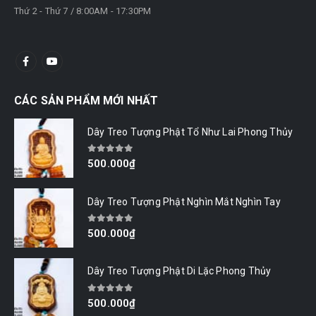
Thứ 2 - Thứ 7 / 8:00AM - 17:30PM
CÁC SẢN PHẨM MỚI NHẤT
Dây Treo Tượng Phật Tổ Như Lai Phong Thủy
0
out of 5
500.000
₫
Dây Treo Tượng Phật Nghìn Mắt Nghìn Tay
0
out of 5
500.000
₫
Dây Treo Tượng Phật Di Lặc Phong Thủy
0
out of 5
500.000
₫