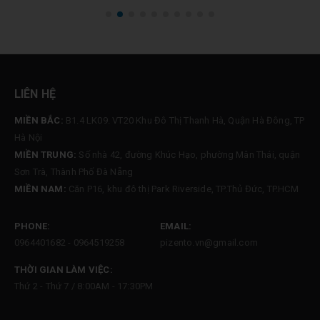
LIÊN HỆ
MIỀN BẮC:
B1.4 LK09. VT20 Khu Đô Thị Thanh Hà, Quận Hà Đông, TP
Hà Nội
MIỀN TRUNG:
Số nhà 42, đường Khúc Hạo, phường Mân Thái, quận
Sơn Trà, Thành Phố Đà Nẵng
MIỀN NAM:
Căn P16, khu đô thị Park Riverside, TP.Thủ Đức, TP.HCM
PHONE:
EMAIL:
0964401682 - 0964519258
pizento.vn@gmail.com
THỜI GIAN LÀM VIỆC:
Thứ 2 - Thứ 7 / 8:00AM - 17:30PM