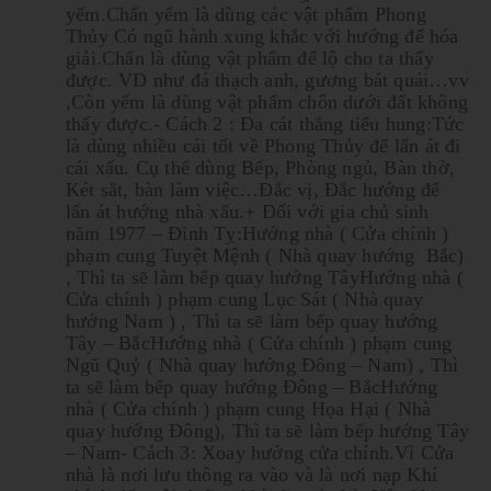
yểm.Chấn yểm là dùng các vật phẩm Phong
Thủy Có ngũ hành xung khắc với hướng để hóa
giải.Chấn là dùng vật phẩm để lộ cho ta thấy
được. VD như đá thạch anh, gương bát quái…vv
,Còn yểm là dùng vật phẩm chôn dưới đất không
thấy được.- Cách 2 : Đa cát thắng tiểu hung:Tức
là dùng nhiều cái tốt về Phong Thủy để lấn át đi
cái xấu. Cụ thể dùng Bếp, Phòng ngủ, Bàn thờ,
Két sắt, bàn làm việc…Đắc vị, Đắc hướng để
lấn át hướng nhà xấu.+ Đối với gia chủ sinh
năm 1977 – Đinh Tỵ:Hướng nhà ( Cửa chính )
phạm cung Tuyệt Mệnh ( Nhà quay hướng Bắc)
, Thì ta sẽ làm bếp quay hướng TâyHướng nhà (
Cửa chính ) phạm cung Lục Sát ( Nhà quay
hướng Nam ) , Thì ta sẽ làm bếp quay hướng
Tây – BắcHướng nhà ( Cửa chính ) phạm cung
Ngũ Quỷ ( Nhà quay hướng Đông – Nam) , Thì
ta sẽ làm bếp quay hướng Đông – BắcHướng
nhà ( Cửa chính ) phạm cung Họa Hại ( Nhà
quay hướng Đông), Thì ta sẽ làm bếp hướng Tây
– Nam- Cách 3: Xoay hướng cửa chính.Vì Cửa
nhà là nơi lưu thông ra vào và là nơi nạp Khí