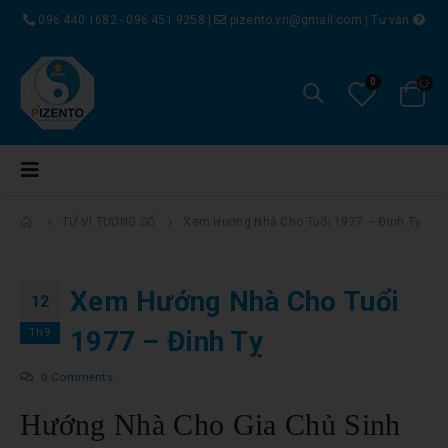
096 440 1682 - 096 451 9258
|
pizento.vn@gmail.com
|
Tư vấn
0
TỬ VI TƯỚNG SỐ
Xem Hướng Nhà Cho Tuổi 1977 – Đinh Tỵ
Xem Hướng Nhà Cho Tuổi
12
Th9
1977 – Đinh Tỵ
0 Comments
Hướng Nhà Cho Gia Chủ Sinh