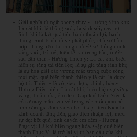
Giải nghĩa từ ngữ phong thủy:- Hướng Sinh khí:
Là cát khí, là thông suốt, là sinh sôi, nảy nở.
Sinh khí là kết quả tiến hành thuận lợi, hanh
thông. Sinh khí chủ về phát phúc, chủ sự hòa
hợp, thăng tiến, lại cũng chủ về sự thông minh
sáng suốt, trí tuệ, hiếu lễ, sự trung hậu, trước
sau cẩn thận.- Hướng Thiên y: Là cát khí, biểu
hiện sự tăng tài tiến lộc; là sự gia tăng sinh khí;
là sự hóa giải các vướng mắc trong cuộc sống
mọi mặt. quẻ biến thành thiên y là cát, là được
hộ trì. Thiên y là có giao, hợp, chính, hòa.-
Hướng Diên niên: Là cát khí, biểu hiện sự vững
vàng, thuận hòa, êm đẹp. Gặp khí Diên Niên là
có sự may mắn, vui vẻ trong các mối quan hệ
tình cảm gia đình và xã hội. Gặp Diên Niên là
kinh doanh tăng tiến, giao dịch thuận lợi, mưu
sự đạt kết quả, tình duyên êm đềm.- Hướng
Phục vị: Là khí biến ngang hòa. Gặp quẻ biến
thành Phục Vị là trở lại vị trí ban đầu của khí