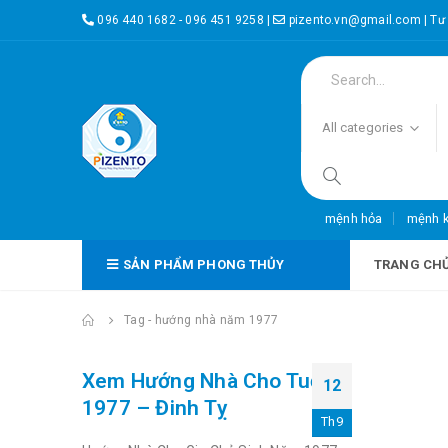
096 440 1682 - 096 451 9258
|
pizento.vn@gmail.com
|
Tư
All categories
mệnh hỏa
mệnh 
SẢN PHẨM PHONG THỦY
TRANG CH
Tag -
hướng nhà năm 1977
Xem Hướng Nhà Cho Tuổi
12
1977 – Đinh Tỵ
Th9