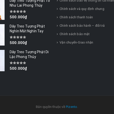
Dây Treo Tượng Phật Tổ
Chính sách bảo vệ thông tin cá nhâ
Như Lai Phong Thủy
Chính sách và quy định chung
0
out of 5
500.000
₫
Chính sách thanh toán
Chính sách bảo hành – đổi trả
Dây Treo Tượng Phật
Nghìn Mắt Nghìn Tay
Chính sách bảo mật
0
out of 5
Vận chuyển-Giao nhận
500.000
₫
Dây Treo Tượng Phật Di
Lặc Phong Thủy
0
out of 5
500.000
₫
Bản quyền thuộc về
Pizento
.