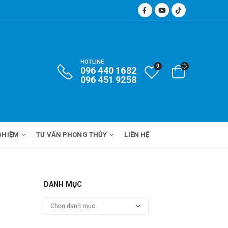
HOTLINE
0
096 440 1682
096 451 9258
GHIỆM
TƯ VẤN PHONG THỦY
LIÊN HỆ
DANH MỤC
Danh
mục