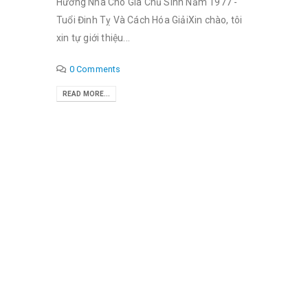
Hướng Nhà Cho Gia Chủ Sinh Năm 1977 -
Tuổi Đinh Tỵ Và Cách Hóa GiảiXin chào, tôi
xin tự giới thiệu...
0 Comments
READ MORE...