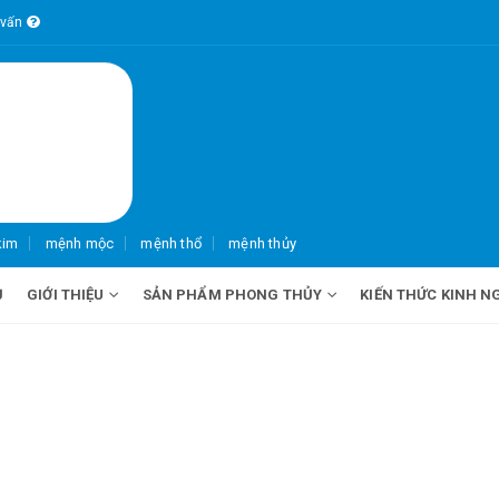
 vấn
kim
mệnh mộc
mệnh thổ
mệnh thủy
Ủ
GIỚI THIỆU
SẢN PHẨM PHONG THỦY
KIẾN THỨC KINH N