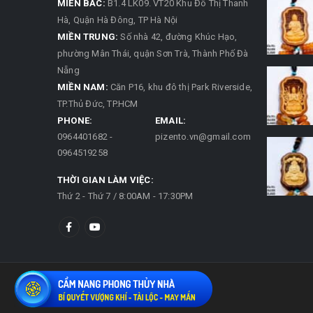
MIỀN BẮC:
B1.4 LK09. VT20 Khu Đô Thị Thanh
Hà, Quận Hà Đông, TP Hà Nội
MIỀN TRUNG:
Số nhà 42, đường Khúc Hạo,
phường Mân Thái, quận Sơn Trà, Thành Phố Đà
Nẵng
MIỀN NAM:
Căn P16, khu đô thị Park Riverside,
TP.Thủ Đức, TP.HCM
PHONE:
EMAIL:
0964401682 -
pizento.vn@gmail.com
0964519258
THỜI GIAN LÀM VIỆC:
Thứ 2 - Thứ 7 / 8:00AM - 17:30PM