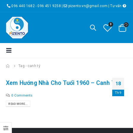
096 440 1682 - 096 451 9258
|
pizento.vn@gmail.com
|
Tư vấn
0
Tag -
canh tý
Xem Hướng Nhà Cho Tuổi 1960 – Canh Tý
18
Th9
0 Comments
READ MORE...