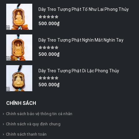
Dây Treo Tượng Phật Tổ Như Lai Phong Thủy
0
out of 5
500.000
₫
Dây Treo Tượng Phật Nghìn Mắt Nghìn Tay
0
out of 5
500.000
₫
Dây Treo Tượng Phật Di Lặc Phong Thủy
0
out of 5
500.000
₫
GỬI NGAY CHO TÔI
CHÍNH SÁCH
Chính sách bảo vệ thông tin cá nhân
Chính sách và quy định chung
Chính sách thanh toán