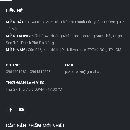
LIÊN HỆ
MIỀN BẮC:
B1.4 LK09. VT20 Khu Đô Thị Thanh Hà, Quận Hà Đông, TP
Hà Nội
MIỀN TRUNG:
Số nhà 42, đường Khúc Hạo, phường Mân Thái, quận
Sơn Trà, Thành Phố Đà Nẵng
MIỀN NAM:
Căn P16, khu đô thị Park Riverside, TP.Thủ Đức, TP.HCM
PHONE:
EMAIL:
0964401682 - 0964519258
pizento.vn@gmail.com
THỜI GIAN LÀM VIỆC:
Thứ 2 - Thứ 7 / 8:00AM - 17:30PM
CÁC SẢN PHẨM MỚI NHẤT