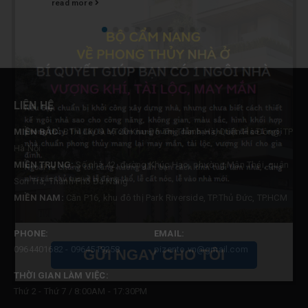
LIÊN HỆ
MIỀN BẮC:
B1.4 LK09. VT20 Khu Đô Thị Thanh Hà, Quận Hà Đông, TP
Hà Nội
MIỀN TRUNG:
Số nhà 42, đường Khúc Hạo, phường Mân Thái, quận
Sơn Trà, Thành Phố Đà Nẵng
MIỀN NAM:
Căn P16, khu đô thị Park Riverside, TP.Thủ Đức, TP.HCM
PHONE:
EMAIL:
0964401682 - 0964519258
pizento.vn@gmail.com
GỬI NGAY CHO TÔI
THỜI GIAN LÀM VIỆC:
Thứ 2 - Thứ 7 / 8:00AM - 17:30PM