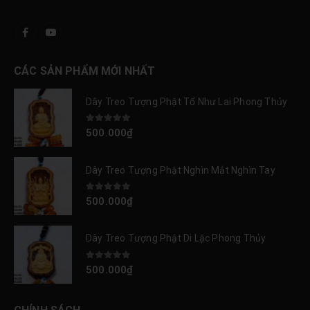
CÁC SẢN PHẨM MỚI NHẤT
Dây Treo Tượng Phật Tổ Như Lai Phong Thủy
0
out of 5
500.000
₫
Dây Treo Tượng Phật Nghìn Mắt Nghìn Tay
0
out of 5
500.000
₫
Dây Treo Tượng Phật Di Lặc Phong Thủy
0
out of 5
500.000
₫
CHÍNH SÁCH