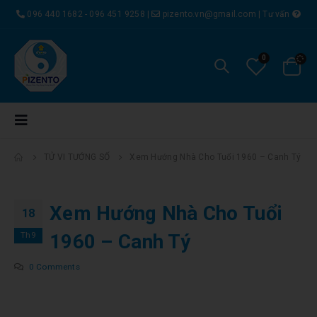
096 440 1682 - 096 451 9258
|
pizento.vn@gmail.com
|
Tư vấn
0
TỬ VI TƯỚNG SỐ
Xem Hướng Nhà Cho Tuổi 1960 – Canh Tý
Xem Hướng Nhà Cho Tuổi
18
Th9
1960 – Canh Tý
0 Comments