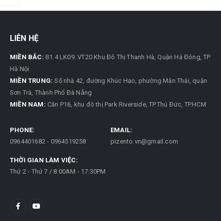
LIÊN HỆ
MIỀN BẮC:
B1.4 LK09. VT20 Khu Đô Thị Thanh Hà, Quận Hà Đông, TP
Hà Nội
MIỀN TRUNG:
Số nhà 42, đường Khúc Hạo, phường Mân Thái, quận
Sơn Trà, Thành Phố Đà Nẵng
MIỀN NAM:
Căn P16, khu đô thị Park Riverside, TP.Thủ Đức, TP.HCM
PHONE:
EMAIL:
0964401682 - 0964519258
pizento.vn@gmail.com
THỜI GIAN LÀM VIỆC:
Thứ 2 - Thứ 7 / 8:00AM - 17:30PM