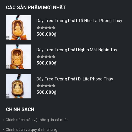
CÁC SẢN PHẨM MỚI NHẤT
Dây Treo Tượng Phật Tổ Như Lai Phong Thủy
0
out of 5
500.000
₫
Dây Treo Tượng Phật Nghìn Mắt Nghìn Tay
0
out of 5
500.000
₫
Dây Treo Tượng Phật Di Lặc Phong Thủy
0
out of 5
500.000
₫
CHÍNH SÁCH
Chính sách bảo vệ thông tin cá nhân
Chính sách và quy định chung