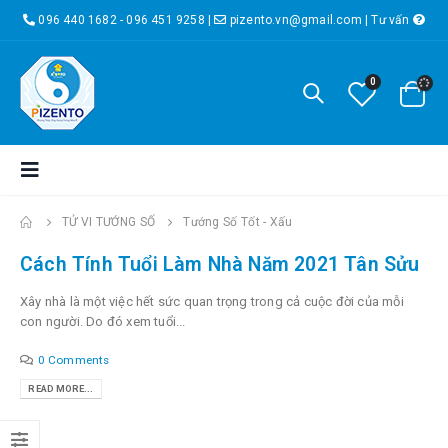
096 440 1682 - 096 451 9258
|
pizento.vn@gmail.com
|
Tư vấn
0
TỬ VI TƯỚNG SỐ
Tướng Số Tốt - Xấu
Cách Tính Tuổi Làm Nhà Năm 2021 Tân Sửu
Xây nhà là một việc hết sức quan trọng trong cả cuộc đời của mỗi
con người. Do đó xem tuổi...
0 Comments
READ MORE...