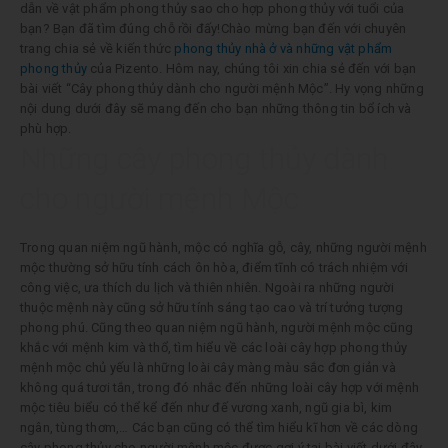
dẫn về vật phẩm phong thủy sao cho hợp phong thủy với tuổi của
bạn? Bạn đã tìm đúng chỗ rồi đấy!Chào mừng bạn đến với chuyên
trang chia sẻ về kiến thức
phong thủy nhà ở và những vật phẩm
phong thủy
của Pizento. Hôm nay, chúng tôi xin chia sẻ đến với bạn
bài viết
“Cây phong thủy dành cho người mệnh Mộc”
. Hy vọng những
nội dung dưới đây sẽ mang đến cho bạn những thông tin bổ ích và
phù hợp.
Những cây phong thủy dành
cho người mệnh Mộc
Trong quan niệm ngũ hành, mộc có nghĩa gỗ, cây, những người mệnh
mộc thường sở hữu tính cách ôn hòa, điểm tĩnh có trách nhiệm với
công việc, ưa thích du lịch và thiên nhiên. Ngoài ra những người
thuộc mệnh này cũng sở hữu tính sáng tạo cao và trí tưởng tượng
phong phú. Cũng theo quan niệm ngũ hành, người mệnh mộc cũng
khắc với mệnh kim và thổ, tìm hiểu về các loài cây hợp phong thủy
mệnh mộc chủ yếu là những loài cây màng màu sắc đơn giản và
không quá tươi tắn, trong đó nhắc đến những loài cây hợp với mệnh
mộc tiêu biểu có thể kể đến như đế vương xanh, ngũ gia bì, kim
ngân, tùng thơm,… Các bạn cũng có thể tìm hiểu kĩ hơn về các dòng
cây phong thủy cho người mệnh mộc được gợi ý tại bài viết dưới đây