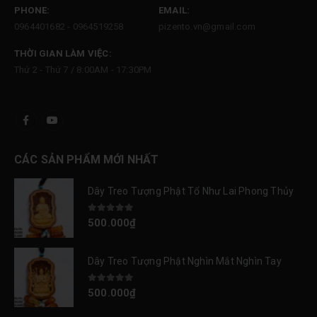
PHONE:
EMAIL:
0964401682 - 0964519258
pizento.vn@gmail.com
THỜI GIAN LÀM VIỆC:
Thứ 2 - Thứ 7 / 8:00AM - 17:30PM
CÁC SẢN PHẨM MỚI NHẤT
Dây Treo Tượng Phật Tổ Như Lai Phong Thủy
0
out of 5
500.000
₫
Dây Treo Tượng Phật Nghìn Mắt Nghìn Tay
0
out of 5
500.000
₫