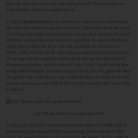
Đặc biệt Cây Ngũ Gia Bì phù hợp với người tuổi Dần, mang lại may
mắn và thành công cho người tuổi này.
7. Cây Trầu Bà Xanh
Cây trầu bà một loài cây cảnh khá quen thuộc
với cuộc sống thường ngày của chúng ta. Cây thường dùng để trang
trí ở cổng, hành lang và phòng khách của gia đình. Được nhiều người
yêu thích và chọn làm cây trang trí trong nhà là do cây có rất nhiều ý
nghĩa phong thủy.Trầu Bà là một loại cây thanh lọc không khí ô
nhiễm, nhiều khí độc rất tốt. Cây được các nhà khoa học NASA chọn
là loại cây nên để trong phòng để loại bỏ độc hại trong không khí.
Khuyến nghị phòng 10m2 thì nên có 1 đến 2 cây Trầu Bà. Nó sẽ làm
trong lành không khí, giúp cho chúng ta thoải mái, thư giãn hơn. Mộtt
số loại khí độc, chất độc mà cây có thể hút được đó chính là các khí
benzen, bức xạ của các thiết bị điện tử như máy tính, điện thoại, thiết
bị điện tử.
Cây Trầu Bà Xanh cho người mệnh Mộc
Trong y học cổ truyền Trầu Bà là một thành phần có thể điều chế ra
loại thuốc có tác dụng ổ thận, tráng dương. Thuốc còn được đánh
giá là rất an toàn và hiệu quả. Cây trầu bà lớn nhanh, lá luôn xanh tốt