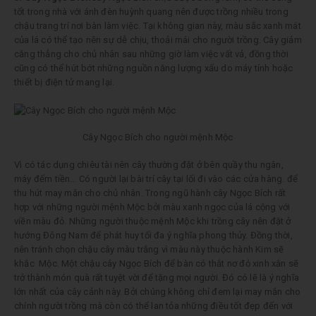
tốt trong nhà với ánh đèn huỳnh quang nên được trồng nhiều trong
chậu trang trí nơi bàn làm việc. Tại không gian này, màu sắc xanh mát
của lá có thể tạo nên sự dễ chịu, thoải mái cho người trồng. Cây giảm
căng thẳng cho chủ nhân sau những giờ làm việc vất vả, đồng thời
cũng có thể hút bớt những nguồn năng lượng xấu do máy tính hoặc
thiết bị điện tử mang lại.
Cây Ngọc Bích cho người mệnh Mộc
Vì có tác dụng chiêu tài nên cây thường đặt ở bên quầy thu ngân,
máy đếm tiền… Có người lại bài trí cây tại lối đi vào các cửa hàng. để
thu hút may mắn cho chủ nhân. Trong ngũ hành cây Ngọc Bích rất
hợp với những người mệnh Mộc bởi màu xanh ngọc của lá cộng với
viền màu đỏ. Những người thuộc mệnh Mộc khi trồng cây nên đặt ở
hướng Đông Nam để phát huy tối đa ý nghĩa phong thủy. Đồng thời,
nên tránh chọn chậu cây màu trắng vì màu này thuộc hành Kim sẽ
khắc Mộc. Một chậu cây Ngọc Bích để bàn có thắt nơ đỏ xinh xắn sẽ
trở thành món quà rất tuyệt vời để tặng mọi người. Đó có lẽ là ý nghĩa
lớn nhất của cây cảnh này. Bởi chúng không chỉ đem lại may mắn cho
chính người trồng mà còn có thể lan tỏa những điều tốt đẹp đến với