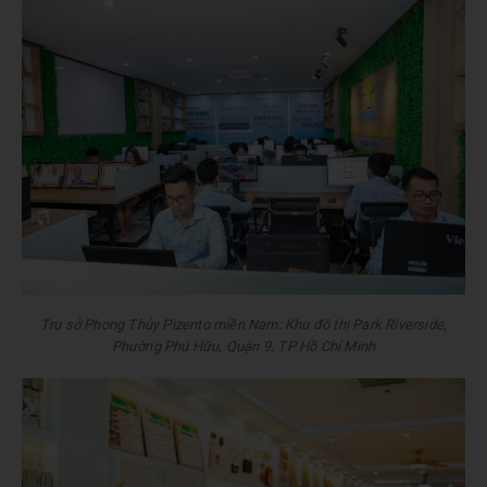
Trụ sở Phong Thủy Pizento miền Nam: Khu đô thị Park Riverside,
Phường Phú Hữu, Quận 9, TP Hồ Chí Minh