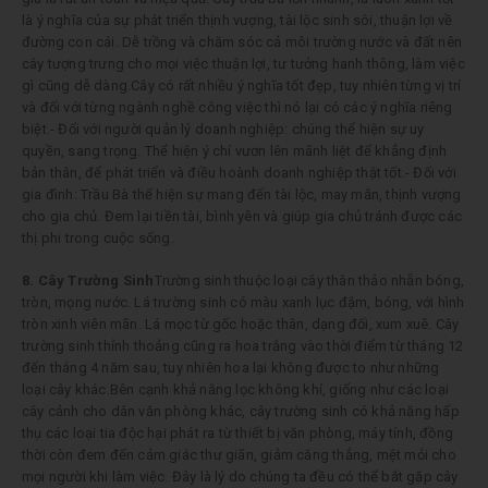
là ý nghĩa của sự phát triển thịnh vượng, tài lộc sinh sôi, thuận lợi về
đường con cái. Dễ trồng và chăm sóc cả môi trường nước và đất nên
cây tượng trưng cho mọi việc thuận lợi, tư tưởng hanh thông, làm việc
gì cũng dễ dàng.Cây có rất nhiều ý nghĩa tốt đẹp, tuy nhiên từng vị trí
và đối với từng ngành nghề công việc thì nó lại có các ý nghĩa riêng
biệt.- Đối với người quản lý doanh nghiệp: chúng thể hiện sự uy
quyền, sang trọng. Thể hiện ý chí vươn lên mãnh liệt để khẳng định
bản thân, để phát triển và điều hoành doanh nghiệp thật tốt.- Đối với
gia đình: Trầu Bà thể hiện sự mang đến tài lộc, may mắn, thịnh vượng
cho gia chủ. Đem lại tiền tài, bình yên và giúp gia chủ tránh được các
thị phi trong cuộc sống.
8. Cây Trường Sinh
Trường sinh thuộc loại cây thân thảo nhẵn bóng,
tròn, mọng nước. Lá trường sinh có màu xanh lục đậm, bóng, với hình
tròn xinh viên mãn. Lá mọc từ gốc hoặc thân, dạng đối, xum xuê. Cây
trường sinh thỉnh thoảng cũng ra hoa trắng vào thời điểm từ tháng 12
đến tháng 4 năm sau, tuy nhiên hoa lại không được to như những
loại cây khác.Bên cạnh khả năng lọc không khí, giống như các loại
cây cảnh cho dân văn phòng khác, cây trường sinh có khả năng hấp
thụ các loại tia độc hại phát ra từ thiết bị văn phòng, máy tính, đồng
thời còn đem đến cảm giác thư giãn, giảm căng thẳng, mệt mỏi cho
mọi người khi làm việc. Đây là lý do chúng ta đều có thể bắt gặp cây