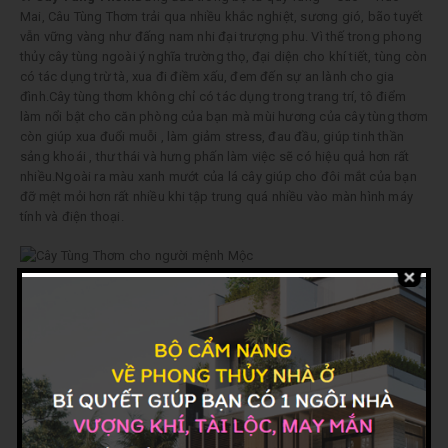
Mai, Câu Tùng Thơm
trải qua nhiều khắc nghiệt, sương gió, bão tuyết
vẫn vững vàng như đấng nam nhi đại trượng phu. Vì thế trong phong
thủy cây tùng ngoài ý nghĩa trường thọ, đại diện cho khí tiết, tùng còn
có tác dụng trừ tà, xua đi điềm xấu, đem đến sự an lành cho gia
đình.Cây tùng thơm không chỉ có tác dụng trong trang trí, tô điểm
làm nổi bật cho căn phòng của bạn mà mùi hương của cây tùng thơm
còn giúp xua đuổi muỗi , làm giảm stress, đau đầu, giúp tinh thần
sảng khoái , thư thái và hưng phấn làm việc sẽ có hiệu quả hơn rất
nhiều.Ngoài ra màu xanh mướt của lá cây giúp cho đôi mắt của bạn
đỡ mệt mỏi hơn rất nhiều khi tập trung quá nhiều vào màn hình máy
tính và điện thoại.
Cây Tùng Thơm cho người mệnh Mộc
Chính vì cây tùng tỏa ra mùi thơm nên các loại côn trùng đặc biệt là
muỗi rất sợ mùi này, vì thế chúng ta có thể trồng cây này trong nhà để
đuổi muỗi. Đây cũng là một món quà rất ý nghĩa khi tặng cho bạn bè,
người thân hay đồng nghiệp.Cây Tùng thơm được sử dụng nhiều làm
những món quà độc đáo giúp bạn bè, thành viên trong gia đình có
một không gian sống tươi mới. Tùng thơm được nhiều người lựa chọn