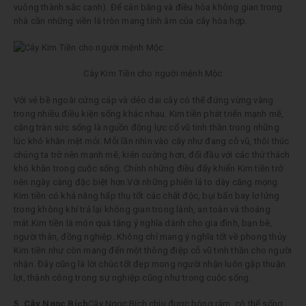
vuông thành sắc cạnh). Để cân bằng và điều hòa không gian trong
nhà cần những viền lá tròn mang tính âm của cây hòa hợp.
Cây Kim Tiền cho người mệnh Mộc
Với vẻ bề ngoài cứng cáp và dẻo dai cây có thể đứng vừng vàng
trong nhiều điều kiện sống khác nhau. Kim tiền phát triển mạnh mẽ,
căng tràn sức sống là nguồn động lực cổ vũ tinh thần trong những
lúc khó khăn mệt mỏi. Mỗi lần nhìn vào cây như đang cỗ vũ, thôi thúc
chúng ta trở nên mạnh mẽ, kiên cường hơn, đối đầu với các thử thách
khó khăn trong cuộc sống. Chính những điều đấy khiến Kim tiền trở
nên ngày càng đặc biệt hơn.Với những phiến lá to dày căng mọng
Kim tiền có khả năng hấp thụ tốt các chất độc, bụi bẩn bay lơ lửng
trong không khí trả lại không gian trong lành, an toàn và thoáng
mát.Kim tiền là món quà tặng ý nghĩa dành cho gia đình, bạn bè,
người thân, đồng nghiệp. Không chỉ mang ý nghĩa tốt về phong thủy
Kim tiền như còn mang đến một thông điệp cỗ vũ tinh thần cho người
nhận. Đây cũng là lời chúc tốt đẹp mong người nhận luôn gặp thuận
lợi, thành công trong sự nghiệp cũng như trong cuộc sống.
5. Cây Ngọc Bích
Cây Ngọc Bích chịu được bóng râm, có thể sống