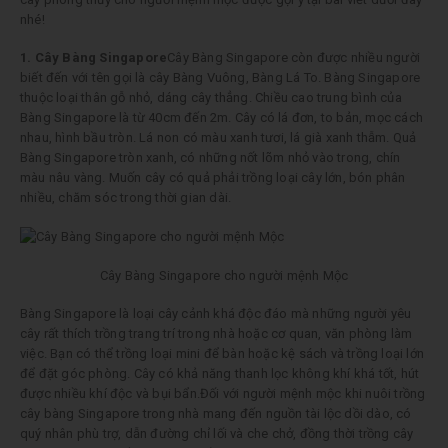
nhé!
1. Cây Bàng Singapore
Cây Bàng Singapore còn được nhiều người
biết đến với tên gọi là cây Bàng Vuông, Bàng Lá To. Bàng Singapore
thuộc loại thân gỗ nhỏ, dáng cây thẳng. Chiều cao trung bình của
Bàng Singapore là từ 40cm đến 2m. Cây có lá đơn, to bản, mọc cách
nhau, hình bầu tròn. Lá non có màu xanh tươi, lá già xanh thẫm. Quả
Bàng Singapore tròn xanh, có những nốt lõm nhỏ vào trong, chín
màu nâu vàng. Muốn cây có quả phải trồng loại cây lớn, bón phân
nhiều, chăm sóc trong thời gian dài.
Cây Bàng Singapore cho người mệnh Mộc
Bàng Singapore là loại cây cảnh khá độc đáo mà những người yêu
cây rất thích trồng trang trí trong nhà hoặc cơ quan, văn phòng làm
việc. Bạn có thể trồng loại mini để bàn hoặc kệ sách và trồng loại lớn
để đặt góc phòng. Cây có khả năng thanh lọc không khí khá tốt, hút
được nhiều khí độc và bụi bẩn.Đối với người mệnh mộc khi nuôi trồng
cây bàng Singapore trong nhà mang đến nguồn tài lộc dồi dào, có
quý nhân phù trợ, dẫn đường chỉ lối và che chở, đồng thời trồng cây