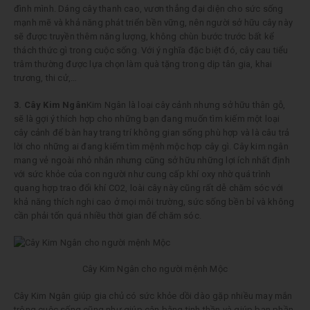
đình mình. Dáng cây thanh cao, vươn thẳng đại diện cho sức sống
mạnh mẽ và khả năng phát triển bền vững, nên người sở hữu cây này
sẽ được truyền thêm năng lượng, không chùn bước trước bất kể
thách thức gì trong cuộc sống. Với ý nghĩa đặc biệt đó, cây cau tiểu
trâm thường được lựa chọn làm quà tặng trong dịp tân gia, khai
trương, thi cử,…
3. Cây Kim Ngân
Kim Ngân là loại cây cảnh nhưng sở hữu thân gỗ,
sẽ là gợi ý thích hợp cho những bạn đang muốn tìm kiếm một loại
cây cảnh để bàn hay trang trí không gian sống phù hợp và là câu trả
lời cho những ai đang kiếm tìm mệnh mộc hợp cây gì. Cây kim ngân
mang vẻ ngoài nhỏ nhắn nhưng cũng sở hữu những lợi ích nhất định
với sức khỏe của con người như cung cấp khí oxy nhờ quá trình
quang hợp trao đổi khí CO2, loài cây này cũng rất dễ chăm sóc với
khả năng thích nghi cao ở mọi môi trường, sức sống bền bỉ và không
cần phải tốn quá nhiều thời gian để chăm sóc.
Cây Kim Ngân cho người mệnh Mộc
Cây Kim Ngân giúp gia chủ có sức khỏe dồi dào gặp nhiều may mắn
trông cuộc sống cũng như giúp cân bằng tinh thần và giúp bạn phần