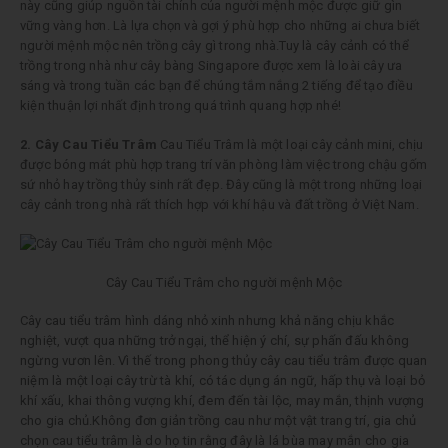
này cũng giúp nguồn tài chính của người mệnh mộc được giữ gìn
vững vàng hơn. Là lựa chọn và gợi ý phù hợp cho những ai chưa biết
người mệnh mộc nên trồng cây gì trong nhà.Tuy là cây cảnh có thể
trồng trong nhà như cây bàng Singapore được xem là loài cây ưa
sáng và trong tuần các bạn để chúng tắm nắng 2 tiếng để tạo điều
kiện thuận lợi nhất định trong quá trình quang hợp nhé!
2. Cây Cau Tiểu Trâm
Cau Tiểu Trâm là một loại cây cảnh mini, chịu
được bóng mát phù hợp trang trí văn phòng làm việc trong chậu gốm
sứ nhỏ hay trồng thủy sinh rất đẹp. Đây cũng là một trong những loại
cây cảnh trong nhà rất thích hợp với khí hậu và đất trồng ở Việt Nam.
Cây Cau Tiểu Trâm cho người mệnh Mộc
Cây cau tiểu trâm hình dáng nhỏ xinh nhưng khả năng chịu khắc
nghiệt, vượt qua những trở ngại, thể hiện ý chí, sự phấn đấu không
ngừng vươn lên. Vì thế trong phong thủy cây cau tiểu trâm được quan
niệm là một loại cây trừ tà khí, có tác dụng án ngữ, hấp thụ và loại bỏ
khí xấu, khai thông vượng khí, đem đến tài lộc, may mắn, thịnh vượng
cho gia chủ.Không đơn giản trồng cau như một vật trang trí, gia chủ
chọn cau tiểu trâm là do họ tin rằng đây là lá bùa may mắn cho gia