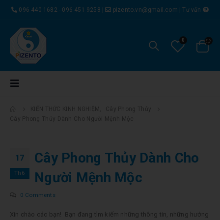
096 440 1682 - 096 451 9258
|
pizento.vn@gmail.com
|
Tư vấn
0
KIẾN THỨC KINH NGHIỆM
,
Cây Phong Thủy
Cây Phong Thủy Dành Cho Người Mệnh Mộc
Cây Phong Thủy Dành Cho
17
Th6
Người Mệnh Mộc
0 Comments
Xin chào các bạn! Bạn đang tìm kiếm những thông tin, những hướng