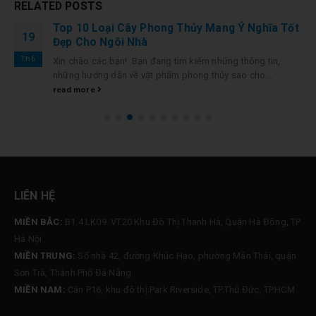
RELATED
POSTS
Top 10 Loại Cây Phong Thủy Mang Ý Nghĩa Tốt
19
Đẹp Cho Ngôi Nhà
Th6
Xin chào các bạn! Bạn đang tìm kiếm những thông tin,
những hướng dẫn về vật phẩm phong thủy sao cho...
read more
LIÊN HỆ
MIỀN BẮC:
B1.4 LK09. VT20 Khu Đô Thị Thanh Hà, Quận Hà Đông, TP
Hà Nội
MIỀN TRUNG:
Số nhà 42, đường Khúc Hạo, phường Mân Thái, quận
Sơn Trà, Thành Phố Đà Nẵng
MIỀN NAM:
Căn P16, khu đô thị Park Riverside, TP.Thủ Đức, TP.HCM