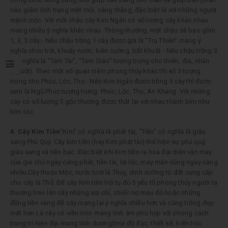
nào giảm tình trạng mệt mỏi, căng thẳng, đặc biệt là với những người
mệnh mộc. Với mỗi chậu cây Kim Ngân có số lượng cây khác nhau
mang nhiều ý nghĩa khác nhau. Thông thường, một chậu sẽ bao gồm
1, 3, 5 cây:- Nếu chậu trồng 1 cây được gọi là “Trụ Thiên” mang ý
nghĩa chọc trời, khuấy nước, kiên cường, bất khuất.- Nếu chậu trồng 3
cây nghĩa là “Tam Tài”, “Tam Giáo” tượng trưng cho thiên, địa, nhân
(người). Theo một số quan niệm phong thủy khác thì số 3 tượng
trưng cho Phúc, Lộc, Thọ.- Nếu Kim Ngân được trồng 5 cây thì được
xem là Ngũ Phúc tượng trưng: Phúc, Lộc, Thọ, An Khang. Với những
cây có số lượng 5 gốc thường được thắt lại với nhau thành bím như
bím tóc.
4. Cây Kim Tiền
“Kim” có nghĩa là phát tài, “Tiền” có nghĩa là giàu
sang Phú Quý. Cây kim tiền (hay Kim phát tài) thể hiện sự phú quý,
giàu sang và tiền bạc. Đặc biệt khi Kim tiền ra hoa đại diện vận may
của gia chủ ngày càng phát, tiền tài, lợi lộc, may mắn cũng ngày càng
nhiều.Cây thuộc Mộc, nước tưới là Thủy, dinh dưỡng từ đất cung cấp
cho cây là Thổ. Để cây Kim tiền hội tụ đủ 5 yếu tố phong thủy người ta
thường treo lên cây những sợi chỉ, chiếc nơ màu đỏ hoặc những
đồng tiền vàng để cây mang lại ý nghĩa nhiều hơn và cũng trông đẹp
mắt hơn.Lá cây có viền tròn mang tính âm phù hợp với phong cách
trang trí hiện đại mang tính dương(mọi đồ đạc, thiết kế, kiến trúc