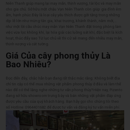
Niên Thanh giúp mang lại may mắn, thịnh vượng, tài lộc và may mắn
cho gia chủ. Sở hữu một chậu Vạn Niên Thanh còn giúp gia đình êm
ấm, hạnh phúc.Đây là loại cây yêu thích được gởi tặng trong những
dịp lễ lớn như mừng tân gia, khai trương, khánh thành, năm mới,…
như một lời cầu chúc may mắn.Vạn Niên Thanh đặt trong phòng làm
việc vừa lọc không khí, lại hóa giải các luồng sát khí, đặc biệt là kích
hoạt, thúc đẩy sao Tứ lục chủ về thi cử sẽ mang đến nhiều may mắn,
thịnh vượng và cát tường.
Giá Của cây phong thủy Là
Bao Nhiêu?
Đọc đến đây, chắc hẳn bạn đang rất thắc mắc rằng: Không biết địa
chỉ tin cậy có thể mua những vật phẩm phong thủy ở đâu và làm thế
nào để có thể lắng nghe những tư vấn phong thủy?Hiện nay, Pizento
đang sở hữu showroom trưng bày và bán những vật phẩm đáp ứng
được yêu cầu của quý khách hàng. Bạn hãy gọi cho chúng tôi theo
số Hotline:
0964401682
để được tư vấn và đăng ký tư vấn miễn phí.