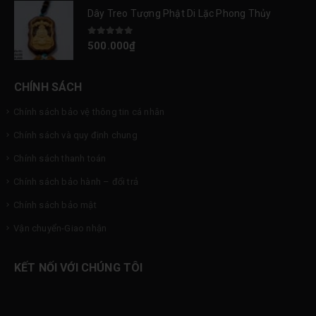
Dây Treo Tượng Phật Di Lặc Phong Thủy
0
out of 5
500.000
₫
CHÍNH SÁCH
Chính sách bảo vệ thông tin cá nhân
Chính sách và quy định chung
Chính sách thanh toán
Chính sách bảo hành – đổi trả
Chính sách bảo mật
Vận chuyển-Giao nhận
KẾT NỐI VỚI CHÚNG TÔI