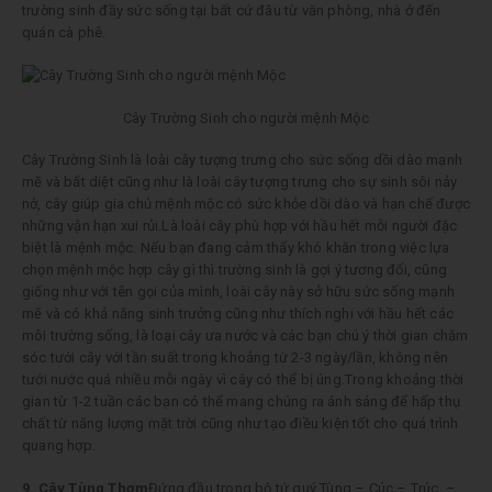
trường sinh đầy sức sống tại bất cứ đâu từ văn phòng, nhà ở đến
quán cà phê.
Cây Trường Sinh cho người mệnh Mộc
Cây Trường Sinh là loài cây tượng trưng cho sức sống dồi dào mạnh
mẽ và bất diệt cũng như là loài cây tượng trưng cho sự sinh sôi nảy
nở, cây giúp gia chủ mệnh mộc có sức khỏe dồi dào và hạn chế được
những vận hạn xui rủi.Là loài cây phù hợp với hầu hết mỗi người đặc
biệt là mệnh mộc. Nếu bạn đang cảm thấy khó khăn trong việc lựa
chọn mệnh mộc hợp cây gì thì trường sinh là gợi ý tương đối, cũng
giống như với tên gọi của mình, loài cây này sở hữu sức sống mạnh
mẽ và có khả năng sinh trưởng cũng như thích nghi với hầu hết các
môi trường sống, là loại cây ưa nước và các bạn chú ý thời gian chăm
sóc tưới cây với tần suất trong khoảng từ 2-3 ngày/lần, không nên
tưới nước quá nhiều mỗi ngày vì cây có thể bị úng.Trong khoảng thời
gian từ 1-2 tuần các bạn có thể mang chúng ra ánh sáng để hấp thụ
chất từ năng lượng mặt trời cũng như tạo điều kiện tốt cho quá trình
quang hợp.
9. Cây Tùng Thơm
Đứng đầu trong bộ tứ quý Tùng – Cúc – Trúc –