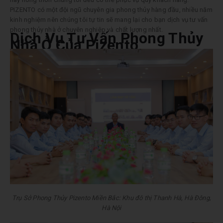
PIZENTO có một đội ngũ chuyên gia phong thủy hàng đầu, nhiều năm
kinh nghiệm nên chúng tôi tự tin sẽ mang lại cho bạn dịch vụ tư vấn
phong thủy nhà ở chuyên nghiệp và chất lượng nhất.
Dịch Vụ Tư Vấn Phong Thủy
Nhà Ở Của Pizento
Trụ Sở Phong Thủy Pizento Miền Bắc: Khu đô thị Thanh Hà, Hà Đông,
Hà Nội