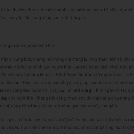
há to, thường được uốn nắn thành các thể khác nhau. Lá cây dài, nhỏ
ng, chuyển dần sang vàng sau một thời gian.
im ngân cho người mệnh Kim
u này ai cũng biết, nhưng nó không chỉ mang lại may mắn, tiền tài cho 
may mắn tài lộc từ mình qua người thân, bạn bè bằng cách chiết một p
đặt cây này ở phòng khách, sẽ đạt được tôn trọng từ người khác.- Trồ
hần dồi dào.- Đây còn là một cách tuyệt vời giúp cho nhân viên hay kh
an hệ công việc được trôi chảy.
Lợi ích đời sống:
– Kim ngân có tác dụ
àm đẹp cho ngôi nhà- Không tốn công chăm sóc do khả năng chịu nóng, 
g khí, góp phần đáng kể tạo ra không gian xanh mát, thư giãn
à cây Lan Chi, là cây thân cỏ với đặc điểm nổi bật là có rất nhiều lá m
á nhỏ và dài, mọc nhiều nên được ví như dây nhện. Càng trồng lâu thì câ