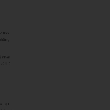
c tình
 những
dễ nhận
 có thể
ủ. Đặt