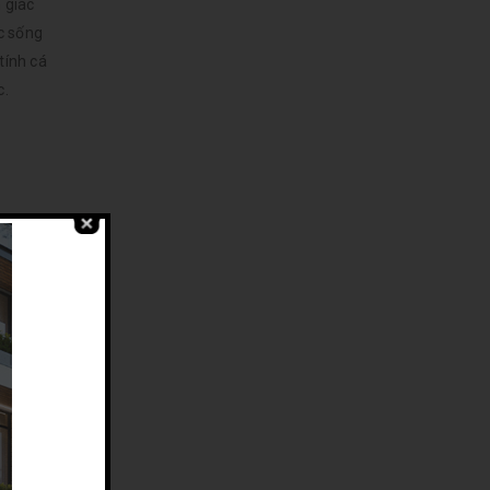
 giác
c sống
tính cá
c.
tỏa lá về
rường khí,
Trong công
sếp cũng
triển đến
non, càng