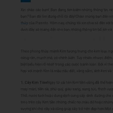
Xin chào các bạn! Bạn đang tìm kiếm những thông tin, n
bạn? Bạn đã tìm đúng chỗ rồi đấy!Chào mừng bạn đến với
thủy
của Pizento. Hôm nay, chúng tôi xin chia sẻ đến với 
dưới đây sẽ mang đến cho bạn những thông tin bổ ích và
Những cây phong thủy dành
Theo phong thủy, mệnh Kim tượng trưng cho kim loại, nguy
cứng rắn, mạnh mẽ, có chính kiến. Tuy nhiên nhược điểm c
biệt biểu hiện rõ nhất trong các cuộc tranh luận. Bởi vì 
hợp với mệnh Kim là màu nâu đất, vàng sẫm, ánh kim và
1. Cây Kim Tiền
Ngay từ cái tên Kim tiền cũng đã thể hiệ
may mắn, tiền tài, phú quý, giàu sang, sung túc, thịnh vượ
Thổ, nước tưới hoặc dung dịch cung cấp dinh dưỡng cho c
treo trên cây Kim tiền những chiếc nơ màu đỏ hoặc nhữn
vượng khí cho cây và cũng giúp cây trở nên đẹp hơn.Một đ