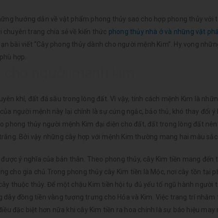
hững hướng dẫn về vật phẩm phong thủy sao cho hợp phong thủy với t
 chuyên trang chia sẻ về kiến thức
phong thủy nhà ở và những vật p
bạn bài viết
“Cây phong thủy dành cho người mệnh Kim”
. Hy vọng nhữn
 phù hợp.
 cho người mệnh kim
ên khí, đất đá sâu trong lòng đất. Vì vậy, tính cách mệnh Kim là nhữ
ủa người mệnh này lại chính là sự cứng ngắc, bảo thủ, khó thay đổi ý 
theo phong thủy người mệnh Kim đại diện cho đất, đất trong lòng đất nê
 trắng. Bởi vậy những cây hợp với mệnh Kim thường mang hai màu sắc
n được ý nghĩa của bản thân. Theo phong thủy, cây Kim tiền mang đến tà
ng cho gia chủ.Trong phong thủy cây Kim tiền là Mộc, nơi cây tồn tại ph
ây thuộc thủy. Để một chậu Kim tiền hội tụ đủ yếu tố ngũ hành người 
g dây đồng tiền vàng tượng trưng cho Hỏa và Kim. Việc trang trí nhằm
iều đặc biệt hơn nữa khi cây Kim tiền ra hoa chính là sự báo hiệu may