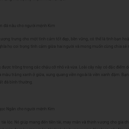
n đá nâu cho người mệnh Kim
ng trưng cho một tình cảm tốt đẹp, bền vững, có thể là tình bạn hoặ
nghĩa họ coi trọng tình cảm giữa hai người và mong muốn cùng chia sẻ
 được trồng trong các chậu cỡ nhỏ và vừa. Loài cây này có đặc điểm 
 là màu trắng xanh ở giữa, xung quang viền ngoài là viền xanh đậm. Bạn
ất đá bình thường.
gọc Ngân cho người mệnh Kim
ài lộc. Nó giúp mang đến tiền tài, may mắn và thịnh vượng cho gia ch