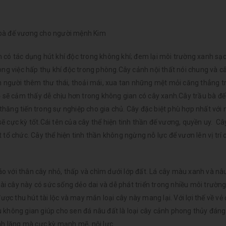
 bà đế vương cho người mệnh Kim
 có tác dụng hút khí độc trong không khí; đem lại môi trường xanh sạ
ong việc hấp thụ khí độc trong phòng.Cây cảnh nội thất nói chung và c
on người thêm thư thái, thoải mái, xua tan những mệt mỏi căng thẳng 
họ sẽ cảm thấy dễ chịu hơn trong không gian có cây xanh.Cây trầu bà đ
hăng tiến trong sự nghiệp cho gia chủ. Cây đặc biệt phù hợp nhất với
 cực kỳ tốt.Cái tên của cây thể hiện tinh thần đế vương, quyền uy. Câ
tổ chức. Cây thể hiện tinh thần không ngừng nỗ lực để vươn lên vị trí 
 với thân cây nhỏ, thấp và chìm dưới lớp đất. Lá cây màu xanh và nâu
 cây này có sức sống dẻo dai và dễ phát triển trong nhiều môi trườn
ược thu hút tài lộc và may mắn loại cây này mang lại. Với lợi thế về vẻ
 không gian giúp cho sen đá nâu đất là loại cây cảnh phong thủy đáng
nh lặng mà cực kỳ mạnh mẽ, nội lực.