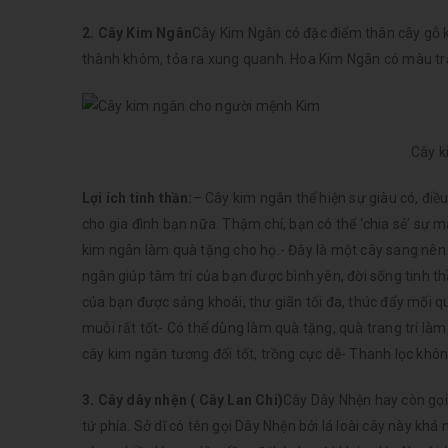
2. Cây Kim Ngân
Cây Kim Ngân có đặc điểm thân cây gỗ k
thành khóm, tỏa ra xung quanh. Hoa Kim Ngân có màu trắ
Cây k
Lợi ích tinh thần:
– Cây kim ngân thể hiện sự giàu có, điề
cho gia đình bạn nữa. Thậm chí, bạn có thể ‘chia sẻ’ sự 
kim ngân làm quà tặng cho họ.- Đây là một cây sang nên 
ngân giúp tâm trí của bạn được bình yên, đời sống tinh t
của bạn được sảng khoái, thư giãn tối đa, thúc đẩy mối qu
muỗi rất tốt- Có thể dùng làm quà tặng, quà trang trí l
cây kim ngân tương đối tốt, trồng cực dễ- Thanh lọc khôn
3. Cây dây nhện ( Cây Lan Chi)
Cây Dây Nhện hay còn gọi l
tứ phía. Sở dĩ có tên gọi Dây Nhện bởi lá loài cây này kh