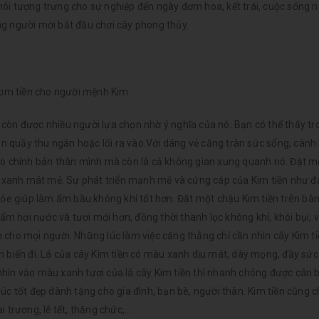
ôi tượng trưng cho sự nghiệp đến ngày đơm hoa, kết trái, cuộc sống 
g người mới bắt đầu chơi cây phong thủy.
kim tiền cho người mệnh Kim
còn được nhiều người lựa chọn nhờ ý nghĩa của nó. Bạn có thể thấy t
 quầy thu ngân hoặc lối ra vào.Với dáng vẻ căng tràn sức sống, cành
cho chính bản thân mình mà còn là cả không gian xung quanh nó. Đặt 
ơi xanh mát mẻ. Sự phát triển mạnh mẽ và cứng cáp của Kim tiền như đ
hỏe giúp làm ẩm bầu không khí tốt hơn. Đặt một chậu Kim tiền trên bàn
 hơi nước và tươi mới hơn, đồng thời thanh lọc không khí, khói bụi, 
 cho mọi người. Những lúc làm việc căng thẳng chỉ cần nhìn cây Kim t
n biến đi. Lá của cây Kim tiền có màu xanh dịu mát, dày mọng, đầy sứ
n nhìn vào màu xanh tươi của lá cây Kim tiền thì nhanh chóng được cân 
c tốt đẹp dành tặng cho gia đình, bạn bè, người thân. Kim tiền cũng c
 trương, lễ tết, thăng chức,…