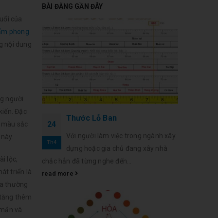
BÀI ĐĂNG GẦN ĐÂY
uổi của
hẩm phong
g nội dung
ng người
kiến. Đặc
Thước Lỗ Ban
24
n màu sắc
Với người làm việc trong ngành xây
 này.
Th4
dựng hoặc gia chủ đang xây nhà
i lộc,
chắc hẳn đã từng nghe đến...
át triển là
read more
ta thường
 tăng thêm
 mắn và