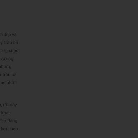
ch đẹp và
ây trầu bà
trong cuộc
ế vương
 những
y trầu bà
cao nhất.
, rất dày
g khác
 đẹp đáng
 lựa chọn