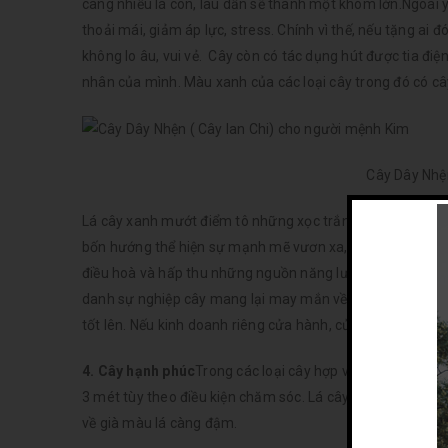
càng nhiều lá con, lâu dần sẽ thành một khóm lớn.Ngoài
thoải mái, giảm áp lực, stress. Chính vì thế, nếu tặng 
không lo âu, vui vẻ. Cây còn có tác dụng hút được tia điện
nhân của mình. Màu xanh của các loại cây trong đó có câ
Cây Dây Nhện
Lá cây xanh mướt điểm tô những xọc trắng chạy đều từ đầu 
bốn hướng thể hiện sự mạnh mẽ vươn xa, chí hương bay c
điều hoà và hấp thu những nguồn năng lượng xung khắc t
danh sự nghiệp cây mang lại may mắn về đường tiền tài, 
tốt lên. Nếu kinh doanh riêng cửa hành, cửa hiệu của bạn
4. Cây hạnh phúc
Trong các loại cây hợp với mệnh Kim th
3 mét tùy theo điều kiện chăm sóc. Lá cây mọc thành kh
về già màu lá càng đậm.