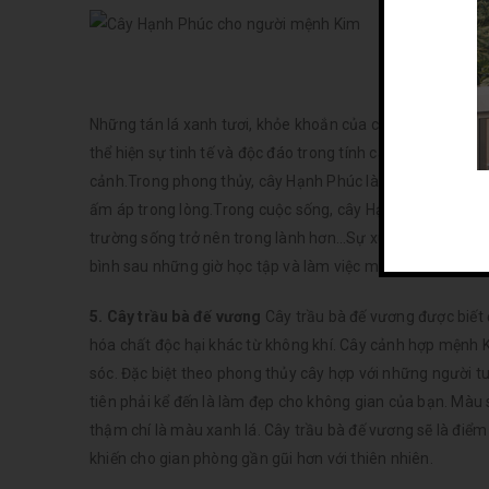
Cây H
Những tán lá xanh tươi, khỏe khoắn của cây tượng trưng
thể hiện sự tinh tế và độc đáo trong tính cách gia chủ. Câ
cảnh.Trong phong thủy, cây Hạnh Phúc là biểu tượng cho 
ấm áp trong lòng.Trong cuộc sống, cây Hạnh Phúc mang l
trường sống trở nên trong lành hơn…Sự xuất hiện của cây
bình sau những giờ học tập và làm việc mệt mỏi.
5. Cây trầu bà đế vương
Cây trầu bà đế vương được biết 
hóa chất độc hại khác từ không khí. Cây cảnh hợp mệnh K
sóc. Đặc biệt theo phong thủy cây hợp với những người tu
tiên phải kể đến là làm đẹp cho không gian của bạn. Màu
thậm chí là màu xanh lá. Cây trầu bà đế vương sẽ là điểm
khiến cho gian phòng gần gũi hơn với thiên nhiên.