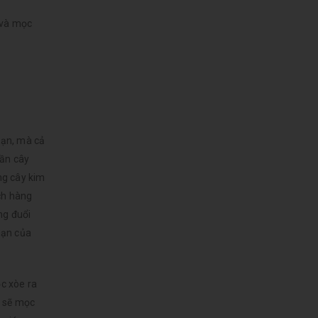
 và mọc
bạn, mà cả
hần cây
ng cây kim
ách hàng
ng đuổi
hạn của
ọc xòe ra
y sẽ mọc