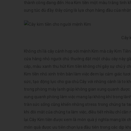
thành công đang đến. Hoa Kim tiền một màu trắng tinh kh
sung túc đủ đầy. Đây cũng là lựa chọn hàng đầu của nhữn
Cây 
Không chỉ là cây cảnh hợp với mệnh Kim mà cây Kim Tiền 
cửa hàng nhỏ người chủ thưởng đặt một chậu cây này gần
cáp, màu xanh thu hút Kim tiền không chỉ gây sự chú ý 
Kim tiền nhỏ xinh trên bàn làm việc đem lại cảm giác tư
sức, tạo động lực cho gia chủ.Cây với những cành lá to k
trong phòng máy lạnh giúp không gian xung quanh được ẩm
xung quanh phòng làm việc mang lại không khí trong lành
tràn sức sống cũng khiến những stress trong chúng ta ta
khi đôi mắt của chúng ta làm việc, điều tiết nhiều chỉ cầ
lại.Cây Kim tiền được xem là món quà ý nghĩa mang lời chú
món quà được ưu tiên chọn lựa đầu tiên trong các dịp khai