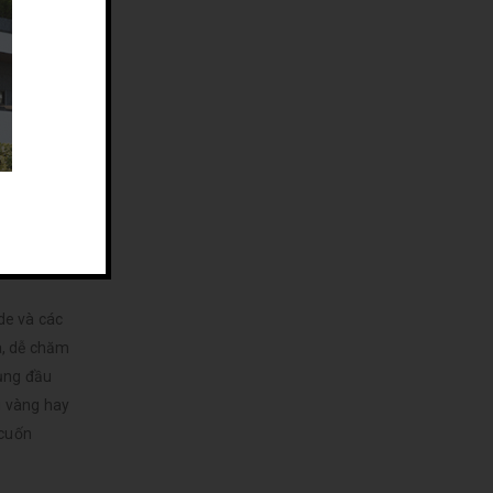
g vườn nhà
ảm thấy
, giúp môi
hái, yên
de và các
a, dễ chăm
dụng đầu
u vàng hay
 cuốn