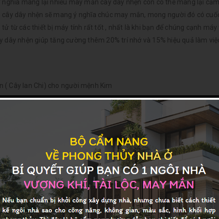
 ý nghĩa mang lại nhiều may mắn cây dây nhện
còn có thể mang lại cảm
ai đó cây dây nhện sẽ mang ý nghĩa chúc may mắn, mong người đó có cuố
 tử từ các thiết bị máy tính rất tốt , nhất là khi bạn để chúng cạnh máy 
y dây nhện giúp tăng cường thêm 20% trí nhớ và 15% hiệu quả làm việ
 ( Cây lan Chi) cho người mệnh Kim
lá tới cuối lá thể hiện sự thông suốt, sáng lạn. Thân cây là một thân 
ao.- Trong phong thuỷ, cây dây nhện còn có tác dụng giúp cân bằng t
rong nhà giúp gia chủ có một không gian sống hài hòa và yên bình.- 
vận mệnh. Giúp sự nghiệp thăng tiến mối quan hệ với đồng nghiệp với 
 cũng sẽ rất đông khách, làm ăn ngày một phát đạt.
ì cây Hạnh Phúc có nguồn gốc từ Trung Quốc. Thân cây gỗ có thể phát 
óm lớn, cứ 3 lá tạo thành một chùm nhỏ. Khi mới mọc lá có màu xanh 