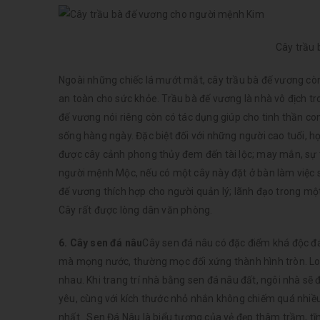
Cây trầu
Ngoài những chiếc lá mướt mắt, cây trầu bà đế vương còn
an toàn cho sức khỏe. Trầu bà đế vương là nhà vô địch tr
đế vương nói riêng còn có tác dụng giúp cho tinh thần c
sống hàng ngày. Đặc biệt đối với những người cao tuổi, 
được cây cảnh phong thủy đem đến tài lộc; may mắn, sự t
người mệnh Mộc, nếu có một cây này đặt ở bàn làm việc sẽ
đế vương thích hợp cho người quản lý; lãnh đạo trong một 
Cây rất được lòng dân văn phòng.
6. Cây sen đá nâu
Cây sen đá nâu có đặc điểm khá độc đáo
mà mọng nước, thường mọc đối xứng thành hình tròn. Loài
nhau. Khi trang trí nhà bằng sen đá nâu đất, ngôi nhà sẽ đ
yêu, cùng với kích thước nhỏ nhắn không chiếm quá nhiều
nhất. Sen Đá Nâu là biểu tượng của vẻ đẹp thâm trầm, tĩ