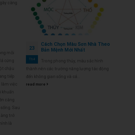
ngày càng
Cách Chọn Màu Sơn Nhà Theo
23
Bản Mệnh Mới Nhất
rong mỗi
Th4
 lá cứng
Trong phong thủy, màu sắc hình
một chậu
thành nên các trường năng lượng tác động
ang tiếp
đến không gian sống và cá...
 làm việc
read more
vi khuẩn
iền căng
c sống. Sau
bằng trở
hính là