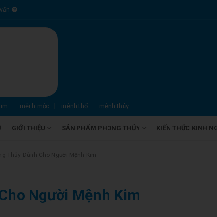
 vấn
kim
mệnh mộc
mệnh thổ
mệnh thủy
Ủ
GIỚI THIỆU
SẢN PHẨM PHONG THỦY
KIẾN THỨC KINH N
ng Thủy Dành Cho Người Mệnh Kim
 Cho Người Mệnh Kim