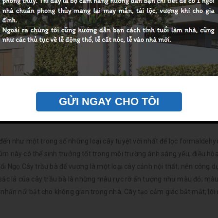
ạnh Phúc cho người mệnh Kim
 cho niềm tin và hy vọng vô cùng mạnh mẽ. Trồng cây Hạnh Phúc tron
y thể hiện nét sang trọng, là sự lựa chọn của những người biết chơi cây
niềm hạnh phúc, sự đầm ấm trong gia đình. Mỗi khi nghĩ đến cây là c
ại một không gian sống xanh mát. Cây có tác dụng điều hòa không khí
GỬI NGAY CHO TÔI
 xanh trong nhà còn giúp các thành viên trong gia đình cảm thấy thư t
đến như một trong số những loại cây tuyệt vời nhất để lọc formaldehy
im này có thể sinh trưởng tốt trong môi trường ánh sáng yếu, điều hò
ổi Ngọ.Cây trầu bà đế vương là một loại cây cảnh nội thất; nên công 
 sắc lá của cây trầu bà là những màu rực rỡ ấn tượng như màu đỏ; mà
 nhấn nổi bật cho không gian trong nhà. Cây tạo cảm giác bắt mắt; lôi