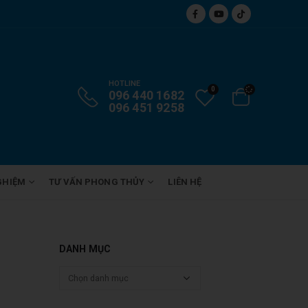
HOTLINE
0
096 440 1682
096 451 9258
GHIỆM
TƯ VẤN PHONG THỦY
LIÊN HỆ
DANH MỤC
Danh
mục