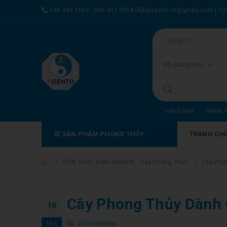
096 440 1682 - 096 451 9258
|
pizento.vn@gmail.com
|
Tư
All categories
mệnh hỏa
mệnh 
SẢN PHẨM PHONG THỦY
TRANG CH
KIẾN THỨC KINH NGHIỆM
,
Cây Phong Thủy
Cây Pho
Cây Phong Thủy Dành
16
0 Comments
Th6