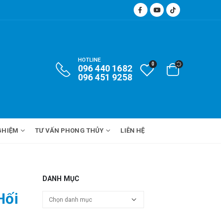
HOTLINE
0
096 440 1682
096 451 9258
GHIỆM
TƯ VẤN PHONG THỦY
LIÊN HỆ
DANH MỤC
Hối
Danh
mục