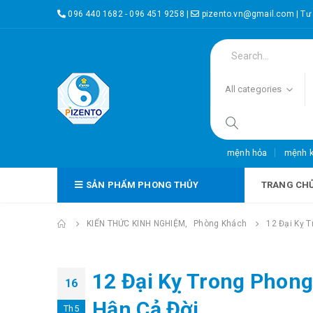
096 440 1682 - 096 451 9258
|
pizento.vn@gmail.com
|
Tư
All categories
mệnh hỏa
mệnh 
SẢN PHẨM PHONG THỦY
TRANG CH
KIẾN THỨC KINH NGHIỆM
,
Phòng Khách
12 Đại Kỵ 
12 Đại Kỵ Trong Phon
16
Hận Cả Đời
Th5