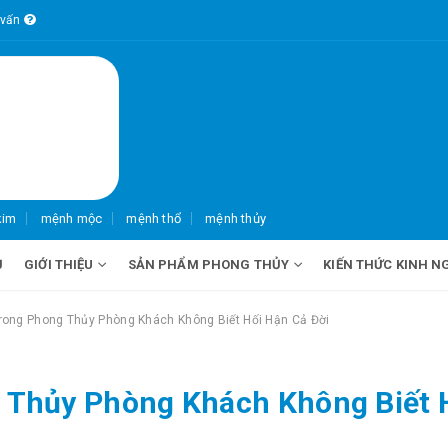
 vấn
kim
mệnh mộc
mệnh thổ
mệnh thủy
Ủ
GIỚI THIỆU
SẢN PHẨM PHONG THỦY
KIẾN THỨC KINH N
Trong Phong Thủy Phòng Khách Không Biết Hối Hận Cả Đời
g Thủy Phòng Khách Không Biết 