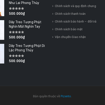
Như Lai Phong Thủy
Chính sách và quy định chung
0
out of 5
500.000
₫
Chính sách thanh toán
Chính sách bảo hành – đổi trả
Dây Treo Tượng Phật
Nghìn Mắt Nghìn Tay
Chính sách bảo mật
0
out of 5
Vận chuyển-Giao nhận
500.000
₫
Dây Treo Tượng Phật Di
Lặc Phong Thủy
0
out of 5
500.000
₫
Bản quyền thuộc về
Pizento
.