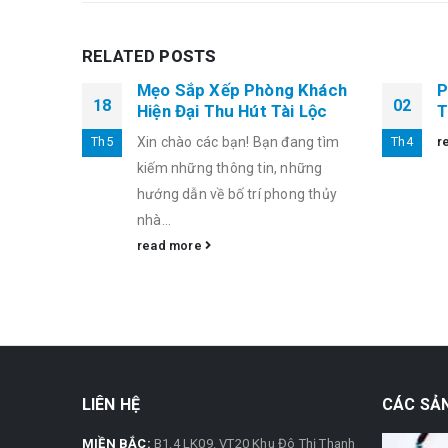
RELATED
POSTS
hách
Mẹo Sắp Xếp Phòng Khách
P
18
02
Hiện Đại Thu Hút Tài Lộc
T
Th5
Xin chào các bạn! Bạn đang tìm
Th4
r
kiếm những thông tin, những
hướng dẫn về bố trí phong thủy
nhà...
read more
LIÊN HỆ
CÁC SẢ
MIỀN BẮC:
B1.4 LK09. VT20 Khu Đô Thị Thanh