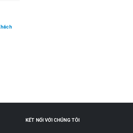
Khách
Phong Thủy Phòng Khách
02
05
Tuổi Kỷ Mùi 1979
Th4
Xin chào bạn! Bạn sinh năm 1979 -
Th4
tuổi Kỷ Mùi? Bạn đang tìm kiếm
những thông tin, những hướng dẫn
về...
read more
KẾT NỐI VỚI CHÚNG TÔI
n