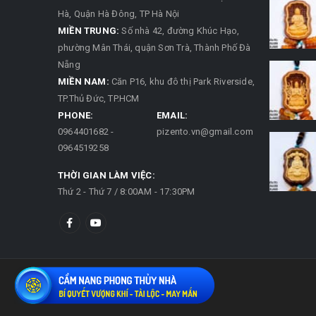
Hà, Quận Hà Đông, TP Hà Nội
MIỀN TRUNG:
Số nhà 42, đường Khúc Hạo,
phường Mân Thái, quận Sơn Trà, Thành Phố Đà
Nẵng
MIỀN NAM:
Căn P16, khu đô thị Park Riverside,
TP.Thủ Đức, TP.HCM
PHONE:
EMAIL:
0964401682 -
pizento.vn@gmail.com
0964519258
THỜI GIAN LÀM VIỆC:
Thứ 2 - Thứ 7 / 8:00AM - 17:30PM