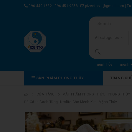
096 440 1682 - 096 451 9258
|
pizento.vn@gmail.com
|
Tư
All categories
mệnh hỏa
mệnh 
SẢN PHẨM PHONG THỦY
TRANG CH
CỬA HÀNG
VẬT PHẨM PHONG THỦY
,
PHONG THỦY 
Đá Cảnh Bạch Tùng Howlite Cho Mệnh Kim, Mệnh Thủy