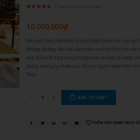
( There are no reviews yet. )
0
out of 5
10.000.000
₫
Đá bạch tùng (Howlite) là sản phẩm tuyệt vời của tạo 
Những đường vân màu đen mềm mại nổi bật trên nền 
mịn, đá bạch tùng mang trong mình vẻ đẹp cổ trang vớ
lượng dương tự nhiên cực tốt cho người mệnh Kim và
Thủy.
ADD TO CART
THÊM VÀO DANH SÁCH YÊ