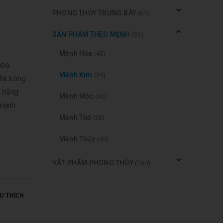
PHONG THỦY TRƯNG BÀY
(61)
SẢN PHẨM THEO MỆNH
(91)
Mệnh Hỏa
(43)
hóa.
Mệnh Kim
(39)
đá trắng
i năng
Mệnh Mộc
(40)
 mệnh
Mệnh Thổ
(28)
Mệnh Thủy
(40)
VẬT PHẨM PHONG THỦY
(100)
U THÍCH