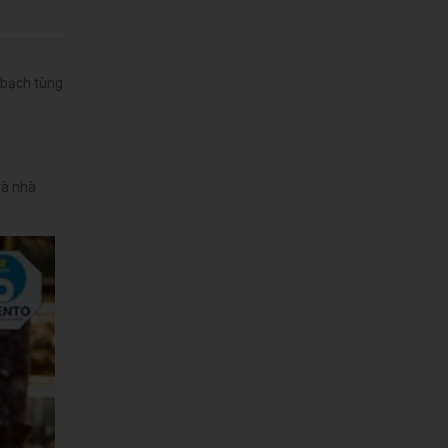
 bạch tùng
và nhà
.