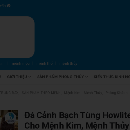
 vấn
kim
mệnh mộc
mệnh thổ
mệnh thủy
Ủ
GIỚI THIỆU
SẢN PHẨM PHONG THỦY
KIẾN THỨC KINH N
TRƯNG BÀY
,
SẢN PHẨM THEO MỆNH
,
Mệnh Kim
,
Mệnh Thủy
,
Phòng Khách
,
Đá Cảnh Bạch Tùng Howlit
Cho Mệnh Kim, Mệnh Thủy