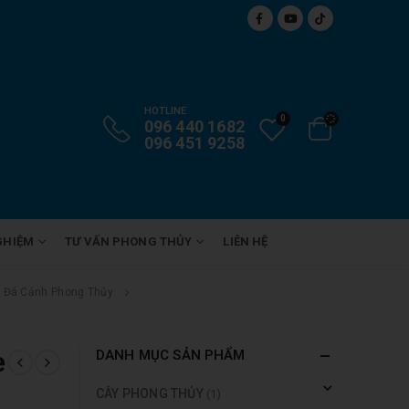
HOTLINE
0
096 440 1682
096 451 9258
GHIỆM
TƯ VẤN PHONG THỦY
LIÊN HỆ
Đá Cảnh Phong Thủy
e
DANH MỤC SẢN PHẨM
CÂY PHONG THỦY
(1)