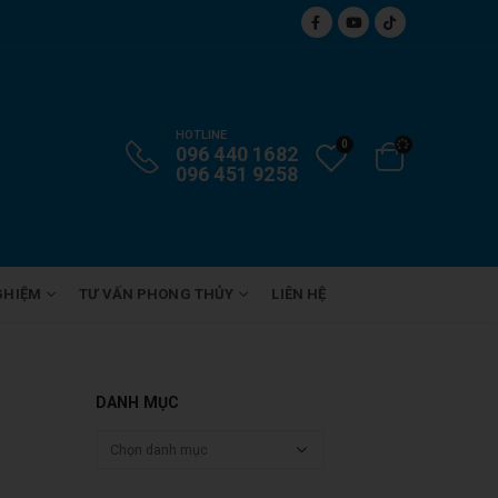
HOTLINE
0
096 440 1682
096 451 9258
GHIỆM
TƯ VẤN PHONG THỦY
LIÊN HỆ
DANH MỤC
Danh
mục