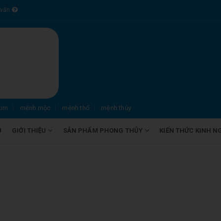
 vấn
kim
mệnh mộc
mệnh thổ
mệnh thủy
Ủ
GIỚI THIỆU
SẢN PHẨM PHONG THỦY
KIẾN THỨC KINH N