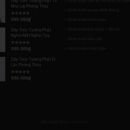
Dây Treo Tượng Phật Tổ
Chính sách bảo vệ thông tin cá nhâ
Như Lai Phong Thủy
Chính sách và quy định chung
0
out of 5
500.000
₫
Chính sách thanh toán
Chính sách bảo hành – đổi trả
Dây Treo Tượng Phật
Nghìn Mắt Nghìn Tay
Chính sách bảo mật
0
out of 5
Vận chuyển-Giao nhận
500.000
₫
Dây Treo Tượng Phật Di
Lặc Phong Thủy
0
out of 5
500.000
₫
Bản quyền thuộc về
Pizento
.