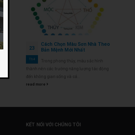
Cách Chọn Màu Sơn Nhà Theo
23
Bản Mệnh Mới Nhất
Th4
Trong phong thủy, màu sắc hình
thành nên các trường năng lượng tác động
đến không gian sống và cá...
read more
KẾT NỐI VỚI CHÚNG TÔI