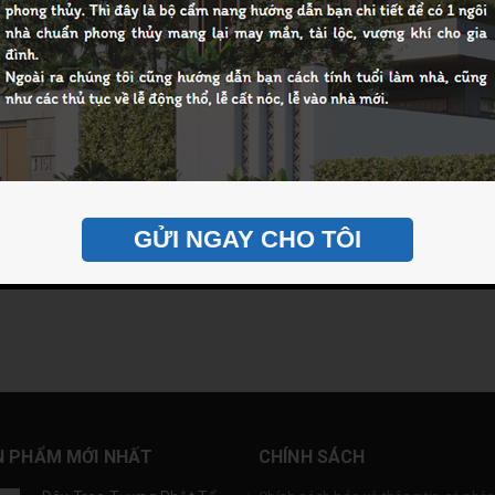
GỬI NGAY CHO TÔI
N PHẨM MỚI NHẤT
CHÍNH SÁCH