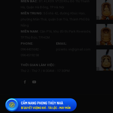
MIỀN BẮC:
B1.4 LK09. VT20 Khu Đô Thị Thanh
Hà, Quận Hà Đông, TP Hà Nội
MIỀN TRUNG:
Số nhà 42, đường Khúc Hạo,
phường Mân Thái, quận Sơn Trà, Thành Phố Đà
Nẵng
MIỀN NAM:
Căn P16, khu đô thị Park Riverside,
TP.Thủ Đức, TP.HCM
PHONE:
EMAIL:
0964401682 -
pizento.vn@gmail.com
0964519258
THỜI GIAN LÀM VIỆC:
Thứ 2 - Thứ 7 / 8:00AM - 17:30PM