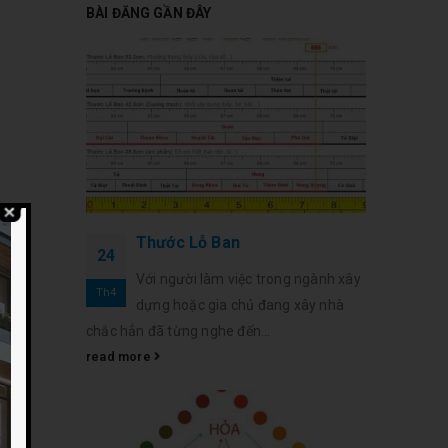
BÀI ĐĂNG GẦN ĐÂY
Thước Lỗ Ban
24
Với người làm việc trong ngành xây
Th4
dựng hoặc gia chủ đang xây nhà
chắc hẳn đã từng nghe đến...
read more