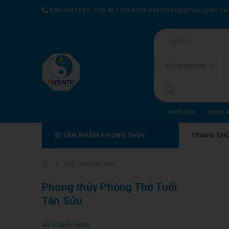
096 440 1682 - 096 451 9258
|
pizento.vn@gmail.com
|
Tư
All categories
mệnh hỏa
mệnh 
SẢN PHẨM PHONG THỦY
TRANG CH
Tag -
tuổi tân sửu
Phong thủy Phòng Thờ Tuổi
Tân Sửu
0 Comments