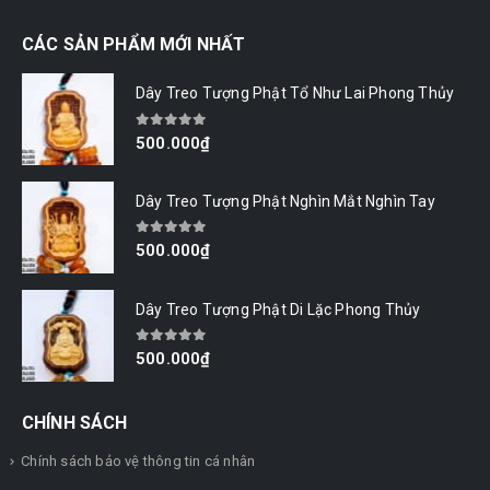
CÁC SẢN PHẨM MỚI NHẤT
Dây Treo Tượng Phật Tổ Như Lai Phong Thủy
0
out of 5
500.000
₫
Dây Treo Tượng Phật Nghìn Mắt Nghìn Tay
0
out of 5
500.000
₫
Dây Treo Tượng Phật Di Lặc Phong Thủy
0
out of 5
500.000
₫
CHÍNH SÁCH
Chính sách bảo vệ thông tin cá nhân