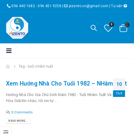
096 440 1682 - 096 451 9258
|
pizento.vn@gmail.com
|
Tư vấn
0
Tag -
tuổi nhâm tuất
Xem Hướng Nhà Cho Tuổi 1982 – NHâm Tuất
10
Th9
Hướng Nhà Cho Gia Chủ Sinh Năm 1982 - Tuổi Nhâm Tuất Và Cách
Hóa GiảiXin chào, tôi xin tự...
0 Comments
READ MORE...