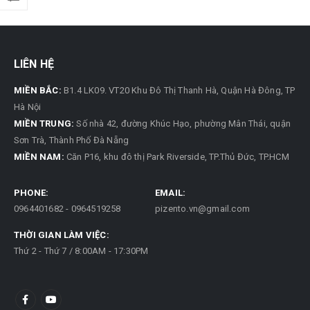
LIÊN HỆ
MIỀN BẮC:
B1.4 LK09. VT20 Khu Đô Thị Thanh Hà, Quận Hà Đông, TP
Hà Nội
MIỀN TRUNG:
Số nhà 42, đường Khúc Hạo, phường Mân Thái, quận
Sơn Trà, Thành Phố Đà Nẵng
MIỀN NAM:
Căn P16, khu đô thị Park Riverside, TP.Thủ Đức, TP.HCM
PHONE:
EMAIL:
0964401682 - 0964519258
pizento.vn@gmail.com
THỜI GIAN LÀM VIỆC:
Thứ 2 - Thứ 7 / 8:00AM - 17:30PM