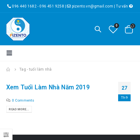
096 440 1682 - 096 451 9258
|
pizento.vn@gmail.com
|
Tư vấn
0
Tag -
tuổi làm nhà
Xem Tuổi Làm Nhà Năm 2019
27
Th9
0 Comments
READ MORE...