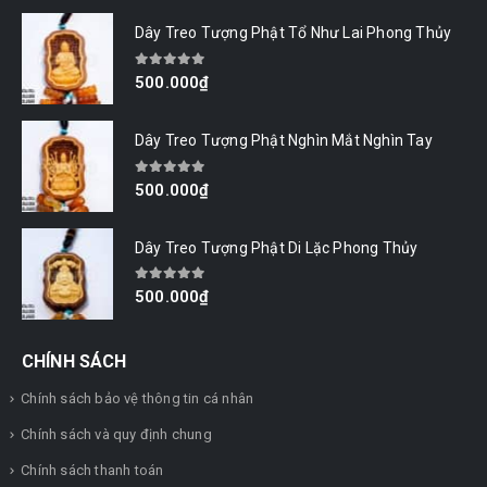
Dây Treo Tượng Phật Tổ Như Lai Phong Thủy
0
out of 5
500.000
₫
Dây Treo Tượng Phật Nghìn Mắt Nghìn Tay
0
out of 5
500.000
₫
Dây Treo Tượng Phật Di Lặc Phong Thủy
0
out of 5
500.000
₫
CHÍNH SÁCH
Chính sách bảo vệ thông tin cá nhân
Chính sách và quy định chung
Chính sách thanh toán