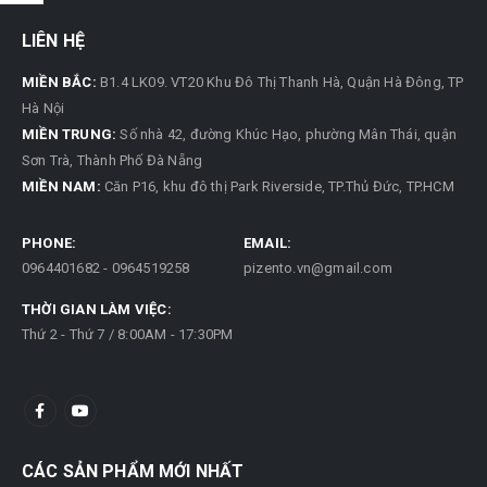
LIÊN HỆ
MIỀN BẮC:
B1.4 LK09. VT20 Khu Đô Thị Thanh Hà, Quận Hà Đông, TP
Hà Nội
MIỀN TRUNG:
Số nhà 42, đường Khúc Hạo, phường Mân Thái, quận
Sơn Trà, Thành Phố Đà Nẵng
MIỀN NAM:
Căn P16, khu đô thị Park Riverside, TP.Thủ Đức, TP.HCM
PHONE:
EMAIL:
0964401682 - 0964519258
pizento.vn@gmail.com
THỜI GIAN LÀM VIỆC:
Thứ 2 - Thứ 7 / 8:00AM - 17:30PM
CÁC SẢN PHẨM MỚI NHẤT