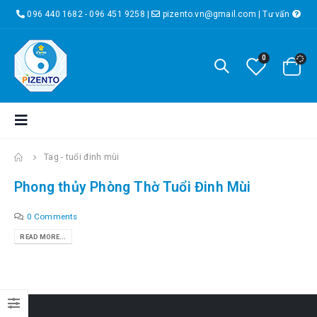
096 440 1682 - 096 451 9258
|
pizento.vn@gmail.com
|
Tư vấn
0
Tag -
tuổi đinh mùi
Phong thủy Phòng Thờ Tuổi Đinh Mùi
0 Comments
READ MORE...