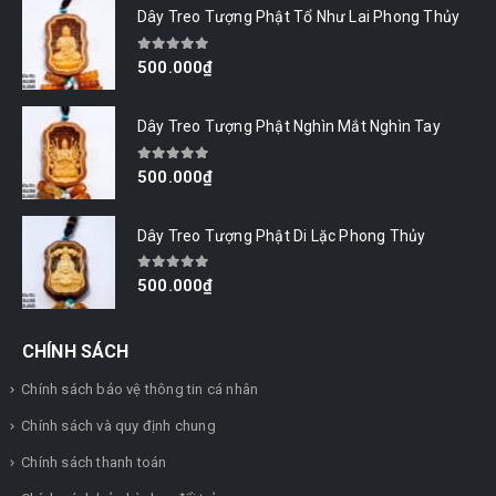
Dây Treo Tượng Phật Tổ Như Lai Phong Thủy
0
out of 5
500.000
₫
Dây Treo Tượng Phật Nghìn Mắt Nghìn Tay
0
out of 5
500.000
₫
Dây Treo Tượng Phật Di Lặc Phong Thủy
0
out of 5
500.000
₫
CHÍNH SÁCH
Chính sách bảo vệ thông tin cá nhân
Chính sách và quy định chung
Chính sách thanh toán