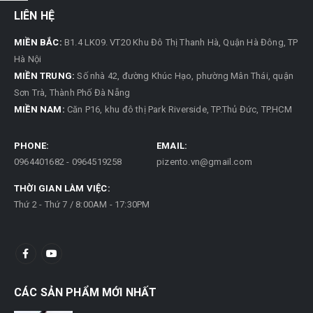
LIÊN HỆ
MIỀN BẮC:
B1.4 LK09. VT20 Khu Đô Thị Thanh Hà, Quận Hà Đông, TP
Hà Nội
MIỀN TRUNG:
Số nhà 42, đường Khúc Hạo, phường Mân Thái, quận
Sơn Trà, Thành Phố Đà Nẵng
MIỀN NAM:
Căn P16, khu đô thị Park Riverside, TP.Thủ Đức, TP.HCM
PHONE:
EMAIL:
0964401682 - 0964519258
pizento.vn@gmail.com
THỜI GIAN LÀM VIỆC:
Thứ 2 - Thứ 7 / 8:00AM - 17:30PM
CÁC SẢN PHẨM MỚI NHẤT