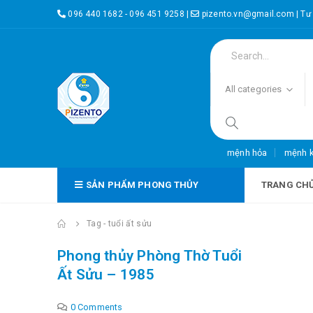
096 440 1682 - 096 451 9258
|
pizento.vn@gmail.com
|
Tư
All categories
mệnh hỏa
mệnh 
SẢN PHẨM PHONG THỦY
TRANG CH
Tag -
tuổi ất sửu
Phong thủy Phòng Thờ Tuổi
Ất Sửu – 1985
0 Comments