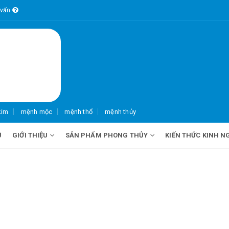
 vấn
kim
mệnh mộc
mệnh thổ
mệnh thủy
Ủ
GIỚI THIỆU
SẢN PHẨM PHONG THỦY
KIẾN THỨC KINH N