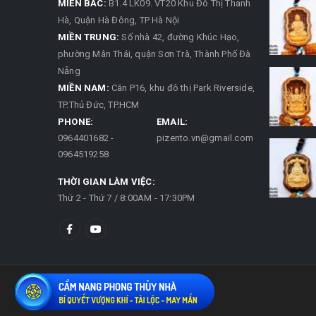
MIỀN BẮC:
B1.4 LK09. VT20 Khu Đô Thị Thanh
Hà, Quận Hà Đông, TP Hà Nội
MIỀN TRUNG:
Số nhà 42, đường Khúc Hạo,
phường Mân Thái, quận Sơn Trà, Thành Phố Đà
Nẵng
MIỀN NAM:
Căn P16, khu đô thị Park Riverside,
TP.Thủ Đức, TP.HCM
PHONE:
EMAIL:
0964401682 -
pizento.vn@gmail.com
0964519258
THỜI GIAN LÀM VIỆC:
Thứ 2 - Thứ 7 / 8:00AM - 17:30PM