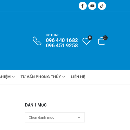
HOTLINE
0
096 440 1682
096 451 9258
GHIỆM
TƯ VẤN PHONG THỦY
LIÊN HỆ
DANH MỤC
Danh
mục