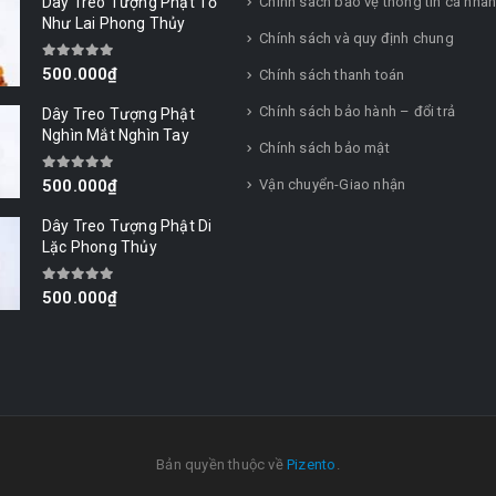
Dây Treo Tượng Phật Tổ
Chính sách bảo vệ thông tin cá nhâ
Như Lai Phong Thủy
Chính sách và quy định chung
0
out of 5
500.000
₫
Chính sách thanh toán
Chính sách bảo hành – đổi trả
Dây Treo Tượng Phật
Nghìn Mắt Nghìn Tay
Chính sách bảo mật
0
out of 5
Vận chuyển-Giao nhận
500.000
₫
Dây Treo Tượng Phật Di
Lặc Phong Thủy
0
out of 5
500.000
₫
Bản quyền thuộc về
Pizento
.