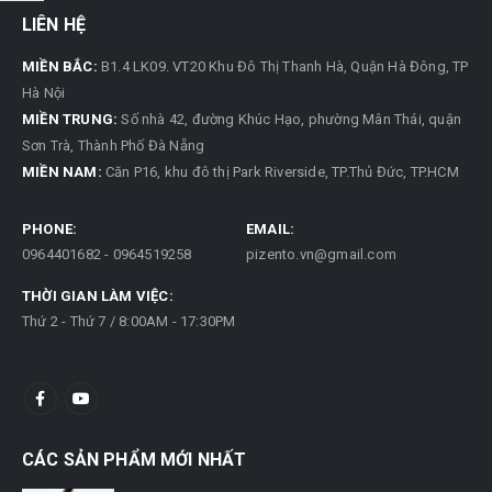
LIÊN HỆ
MIỀN BẮC:
B1.4 LK09. VT20 Khu Đô Thị Thanh Hà, Quận Hà Đông, TP
Hà Nội
MIỀN TRUNG:
Số nhà 42, đường Khúc Hạo, phường Mân Thái, quận
Sơn Trà, Thành Phố Đà Nẵng
MIỀN NAM:
Căn P16, khu đô thị Park Riverside, TP.Thủ Đức, TP.HCM
PHONE:
EMAIL:
0964401682 - 0964519258
pizento.vn@gmail.com
THỜI GIAN LÀM VIỆC:
Thứ 2 - Thứ 7 / 8:00AM - 17:30PM
CÁC SẢN PHẨM MỚI NHẤT