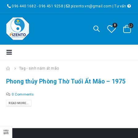
096 440 1682 - 096 451 9258
|
pizento.vn@gmail.com
|
Tư vấn
0
Tag -
sinh năm ất mão
Phong thủy Phòng Thờ Tuổi Ất Mão – 1975
0 Comments
READ MORE...