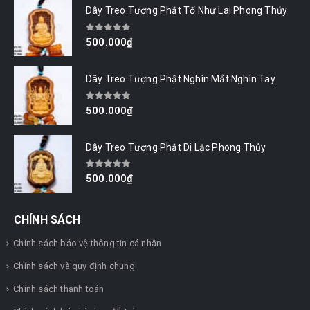
Dây Treo Tượng Phật Tổ Như Lai Phong Thủy
0
out of 5
500.000
₫
Dây Treo Tượng Phật Nghìn Mắt Nghìn Tay
0
out of 5
500.000
₫
Dây Treo Tượng Phật Di Lặc Phong Thủy
0
out of 5
500.000
₫
CHÍNH SÁCH
Chính sách bảo vệ thông tin cá nhân
Chính sách và quy định chung
Chính sách thanh toán