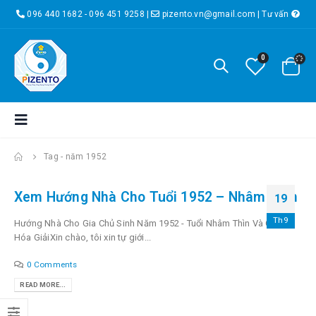
096 440 1682 - 096 451 9258
|
pizento.vn@gmail.com
|
Tư vấn
0
Tag -
năm 1952
Xem Hướng Nhà Cho Tuổi 1952 – Nhâm Thìn
19
Th9
Hướng Nhà Cho Gia Chủ Sinh Năm 1952 - Tuổi Nhâm Thìn Và Cách
Hóa GiảiXin chào, tôi xin tự giới...
0 Comments
READ MORE...