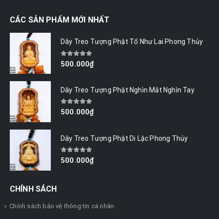
CÁC SẢN PHẨM MỚI NHẤT
Dây Treo Tượng Phật Tổ Như Lai Phong Thủy
0
out of 5
500.000
₫
Dây Treo Tượng Phật Nghìn Mắt Nghìn Tay
0
out of 5
500.000
₫
Dây Treo Tượng Phật Di Lặc Phong Thủy
0
out of 5
500.000
₫
CHÍNH SÁCH
Chính sách bảo vệ thông tin cá nhân