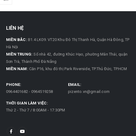
LIÊN HỆ
MIỀN BẮC:
B1.4 LK09. VT20 Khu Đô Thị Thanh Hà, Quận Hà Đông, TP
Hà Nội
MIỀN TRUNG:
Số nhà 42, đường Khúc Hạo, phường Mân Thái, quận
Sơn Trà, Thành Phố Đà Nẵng
MIỀN NAM:
Căn P16, khu đô thị Park Riverside, TP.Thủ Đức, TP.HCM
PHONE:
EMAIL:
0964401682 - 0964519258
pizento.vn@gmail.com
THỜI GIAN LÀM VIỆC:
Thứ 2 - Thứ 7 / 8:00AM - 17:30PM