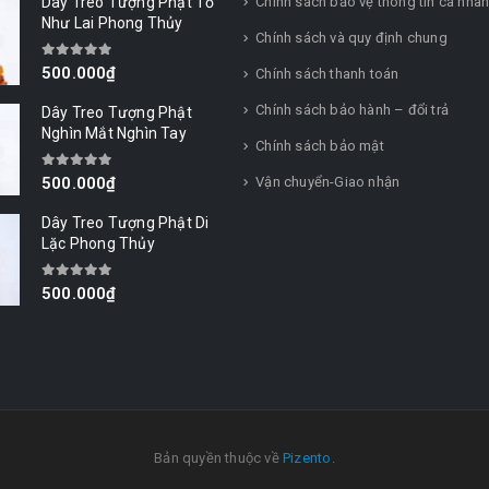
Dây Treo Tượng Phật Tổ
Chính sách bảo vệ thông tin cá nhâ
Như Lai Phong Thủy
Chính sách và quy định chung
0
out of 5
500.000
₫
Chính sách thanh toán
Chính sách bảo hành – đổi trả
Dây Treo Tượng Phật
Nghìn Mắt Nghìn Tay
Chính sách bảo mật
0
out of 5
Vận chuyển-Giao nhận
500.000
₫
Dây Treo Tượng Phật Di
Lặc Phong Thủy
0
out of 5
500.000
₫
Bản quyền thuộc về
Pizento
.