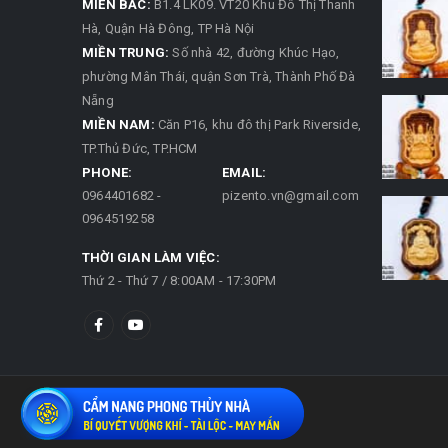
MIỀN BẮC:
B1.4 LK09. VT20 Khu Đô Thị Thanh
Hà, Quận Hà Đông, TP Hà Nội
MIỀN TRUNG:
Số nhà 42, đường Khúc Hạo,
phường Mân Thái, quận Sơn Trà, Thành Phố Đà
Nẵng
MIỀN NAM:
Căn P16, khu đô thị Park Riverside,
TP.Thủ Đức, TP.HCM
PHONE:
EMAIL:
0964401682 -
pizento.vn@gmail.com
0964519258
THỜI GIAN LÀM VIỆC:
Thứ 2 - Thứ 7 / 8:00AM - 17:30PM