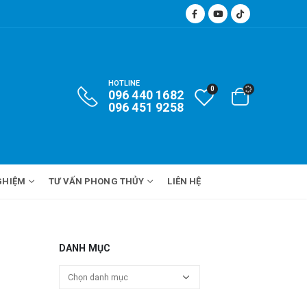
HOTLINE
0
096 440 1682
096 451 9258
GHIỆM
TƯ VẤN PHONG THỦY
LIÊN HỆ
DANH MỤC
Danh
mục