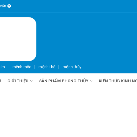
 vấn
kim
mệnh mộc
mệnh thổ
mệnh thủy
Ủ
GIỚI THIỆU
SẢN PHẨM PHONG THỦY
KIẾN THỨC KINH N