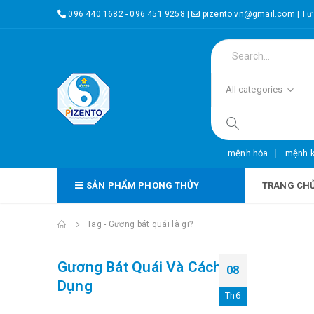
096 440 1682 - 096 451 9258
|
pizento.vn@gmail.com
|
Tư
All categories
mệnh hỏa
mệnh 
SẢN PHẨM PHONG THỦY
TRANG CH
Tag -
Gương bát quái là gi?
Gương Bát Quái Và Cách Sử
08
Dụng
Th6