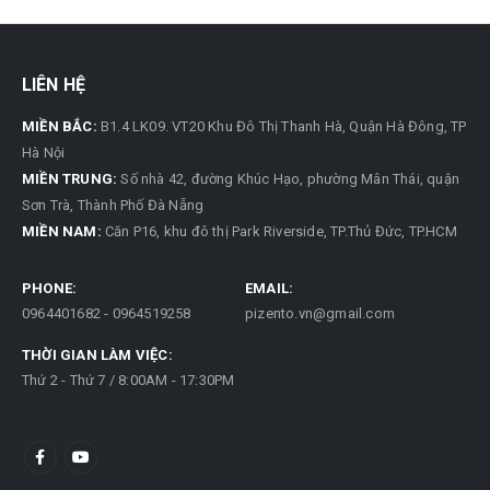
LIÊN HỆ
MIỀN BẮC:
B1.4 LK09. VT20 Khu Đô Thị Thanh Hà, Quận Hà Đông, TP
Hà Nội
MIỀN TRUNG:
Số nhà 42, đường Khúc Hạo, phường Mân Thái, quận
Sơn Trà, Thành Phố Đà Nẵng
MIỀN NAM:
Căn P16, khu đô thị Park Riverside, TP.Thủ Đức, TP.HCM
PHONE:
EMAIL:
0964401682 - 0964519258
pizento.vn@gmail.com
THỜI GIAN LÀM VIỆC:
Thứ 2 - Thứ 7 / 8:00AM - 17:30PM