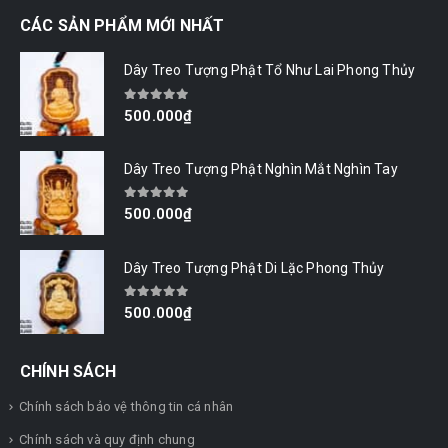
CÁC SẢN PHẨM MỚI NHẤT
Dây Treo Tượng Phật Tổ Như Lai Phong Thủy
0
out of 5
500.000
₫
Dây Treo Tượng Phật Nghìn Mắt Nghìn Tay
0
out of 5
500.000
₫
Dây Treo Tượng Phật Di Lặc Phong Thủy
0
out of 5
500.000
₫
CHÍNH SÁCH
Chính sách bảo vệ thông tin cá nhân
Chính sách và quy định chung