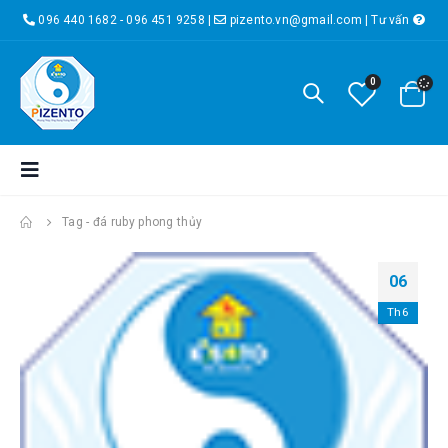
096 440 1682 - 096 451 9258
|
pizento.vn@gmail.com
|
Tư vấn
0
Tag -
đá ruby phong thủy
06
Th6