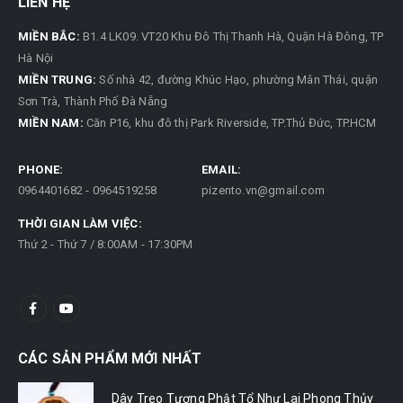
LIÊN HỆ
MIỀN BẮC:
B1.4 LK09. VT20 Khu Đô Thị Thanh Hà, Quận Hà Đông, TP
Hà Nội
MIỀN TRUNG:
Số nhà 42, đường Khúc Hạo, phường Mân Thái, quận
Sơn Trà, Thành Phố Đà Nẵng
MIỀN NAM:
Căn P16, khu đô thị Park Riverside, TP.Thủ Đức, TP.HCM
PHONE:
EMAIL:
0964401682 - 0964519258
pizento.vn@gmail.com
THỜI GIAN LÀM VIỆC:
Thứ 2 - Thứ 7 / 8:00AM - 17:30PM
CÁC SẢN PHẨM MỚI NHẤT
Dây Treo Tượng Phật Tổ Như Lai Phong Thủy