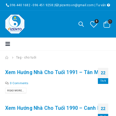
096 440 1682 - 096 451 9258
|
pizento.vn@gmail.com
|
Tư vấn
0
Tag -
cho tuổi
Xem Hướng Nhà Cho Tuổi 1991 – Tân Mùi
22
Th9
0 Comments
READ MORE...
Xem Hướng Nhà Cho Tuổi 1990 – Canh Ngọ
22