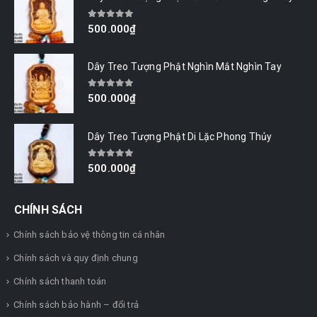
0
out of 5
500.000
₫
Dây Treo Tượng Phật Nghìn Mắt Nghìn Tay
0
out of 5
500.000
₫
Dây Treo Tượng Phật Di Lặc Phong Thủy
0
out of 5
500.000
₫
CHÍNH SÁCH
Chính sách bảo vệ thông tin cá nhân
Chính sách và quy định chung
Chính sách thanh toán
Chính sách bảo hành – đổi trả