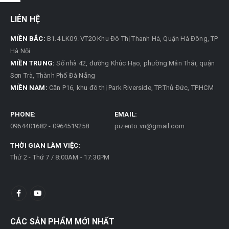
LIÊN HỆ
MIỀN BẮC:
B1.4 LK09. VT20 Khu Đô Thị Thanh Hà, Quận Hà Đông, TP
Hà Nội
MIỀN TRUNG:
Số nhà 42, đường Khúc Hạo, phường Mân Thái, quận
Sơn Trà, Thành Phố Đà Nẵng
MIỀN NAM:
Căn P16, khu đô thị Park Riverside, TP.Thủ Đức, TP.HCM
PHONE:
EMAIL:
0964401682 - 0964519258
pizento.vn@gmail.com
THỜI GIAN LÀM VIỆC:
Thứ 2 - Thứ 7 / 8:00AM - 17:30PM
CÁC SẢN PHẨM MỚI NHẤT