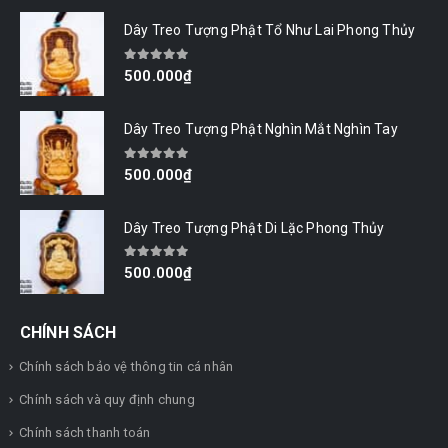
Dây Treo Tượng Phật Tổ Như Lai Phong Thủy
0
out of 5
500.000
₫
Dây Treo Tượng Phật Nghìn Mắt Nghìn Tay
0
out of 5
500.000
₫
Dây Treo Tượng Phật Di Lặc Phong Thủy
0
out of 5
500.000
₫
CHÍNH SÁCH
Chính sách bảo vệ thông tin cá nhân
Chính sách và quy định chung
Chính sách thanh toán