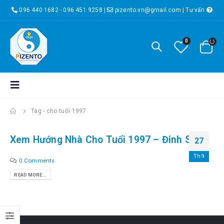
096 440 1682 - 096 451 9258
|
pizento.vn@gmail.com
|
Tư vấn
0
Tag -
cho tuổi 1997
Xem Hướng Nhà Cho Tuổi 1997 – Đinh Sửu
27
Th9
0 Comments
READ MORE...