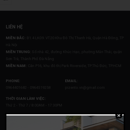
LIÊN HỆ
MIỀN BẮC:
B1.4 LK09. VT20 Khu Đô Thị Thanh Hà, Quận Hà Đông, TP
Hà Nội
MIỀN TRUNG:
Số nhà 42, đường Khúc Hạo, phường Mân Thái, quận
Sơn Trà, Thành Phố Đà Nẵng
MIỀN NAM:
Căn P16, khu đô thị Park Riverside, TP.Thủ Đức, TP.HCM
PHONE:
EMAIL:
0964401682 - 0964519258
pizento.vn@gmail.com
THỜI GIAN LÀM VIỆC:
Thứ 2 - Thứ 7 / 8:00AM - 17:30PM