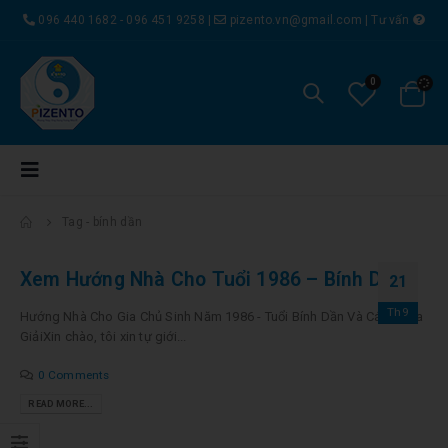
096 440 1682 - 096 451 9258
|
pizento.vn@gmail.com
|
Tư vấn
0
Tag -
bính dần
Xem Hướng Nhà Cho Tuổi 1986 – Bính Dần
21
Th9
Hướng Nhà Cho Gia Chủ Sinh Năm 1986 - Tuổi Bính Dần Và Cách Hóa
GiảiXin chào, tôi xin tự giới...
0 Comments
READ MORE...