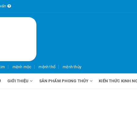
 vấn
kim
mệnh mộc
mệnh thổ
mệnh thủy
Ủ
GIỚI THIỆU
SẢN PHẨM PHONG THỦY
KIẾN THỨC KINH N