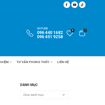
HOTLINE
0
096 440 1682
096 451 9258
GHIỆM
TƯ VẤN PHONG THỦY
LIÊN HỆ
DANH MỤC
Danh
mục