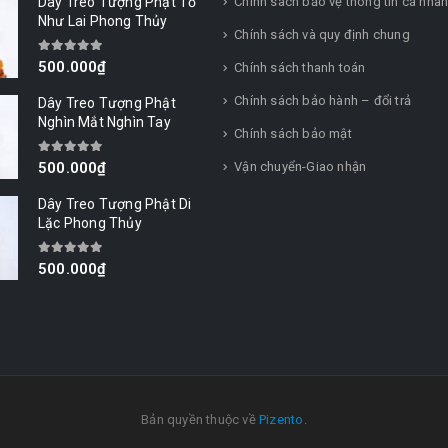
Dây Treo Tượng Phật Tổ
Chính sách bảo vệ thông tin cá nhâ
Như Lai Phong Thủy
Chính sách và quy định chung
0
out of 5
500.000
₫
Chính sách thanh toán
Chính sách bảo hành – đổi trả
Dây Treo Tượng Phật
Nghìn Mắt Nghìn Tay
Chính sách bảo mật
0
out of 5
Vận chuyển-Giao nhận
500.000
₫
Dây Treo Tượng Phật Di
Lặc Phong Thủy
0
out of 5
500.000
₫
Bản quyền thuộc về
Pizento
.