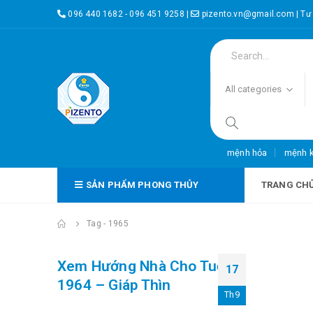
096 440 1682 - 096 451 9258
|
pizento.vn@gmail.com
|
Tư
All categories
mệnh hỏa
mệnh 
SẢN PHẨM PHONG THỦY
TRANG CH
Tag -
1965
Xem Hướng Nhà Cho Tuổi
17
1964 – Giáp Thìn
Th9