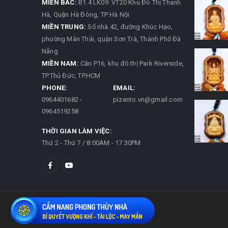
MIỀN BẮC:
B1.4 LK09. VT20 Khu Đô Thị Thanh
Hà, Quận Hà Đông, TP Hà Nội
MIỀN TRUNG:
Số nhà 42, đường Khúc Hạo,
phường Mân Thái, quận Sơn Trà, Thành Phố Đà
Nẵng
MIỀN NAM:
Căn P16, khu đô thị Park Riverside,
TP.Thủ Đức, TP.HCM
PHONE:
EMAIL:
0964401682 -
pizento.vn@gmail.com
0964519258
THỜI GIAN LÀM VIỆC:
Thứ 2 - Thứ 7 / 8:00AM - 17:30PM