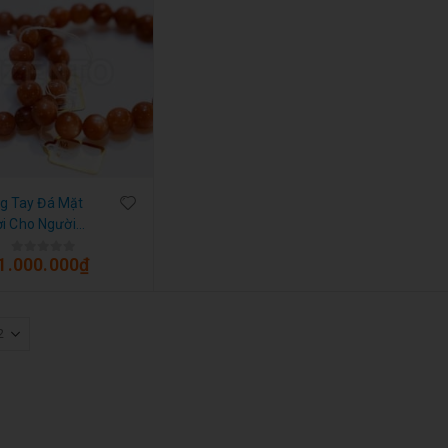
g Tay Đá Mặt
ời Cho Người
Mệnh Hỏa
1.000.000
₫
0
out of 5