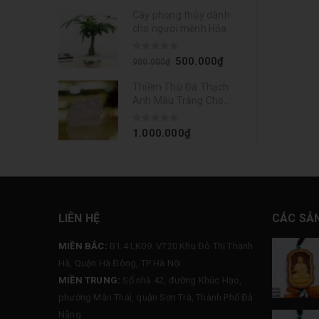
Cây phong thủy dành
cho người mệnh Hỏa
0
out of 5
500.000
₫
900.000
₫
Thiềm Thừ Đá Thạch
Anh Màu Trắng Cho
Người Mệnh Thủy, Mệnh
Kim
0
out of 5
1.000.000
₫
LIÊN HỆ
CÁC SẢ
MIỀN BẮC:
B1.4 LK09. VT20 Khu Đô Thị Thanh
Hà, Quận Hà Đông, TP Hà Nội
MIỀN TRUNG:
Số nhà 42, đường Khúc Hạo,
phường Mân Thái, quận Sơn Trà, Thành Phố Đà
Nẵng