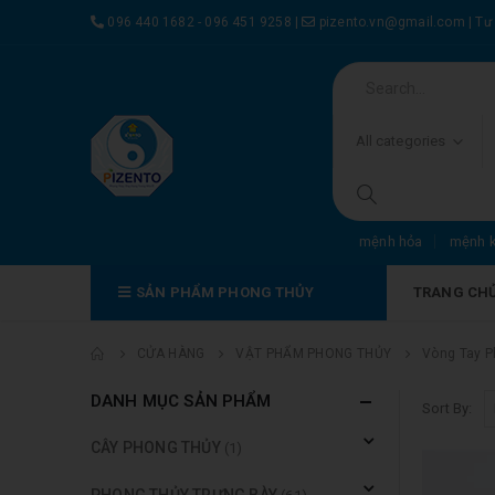
096 440 1682 - 096 451 9258
|
pizento.vn@gmail.com
|
Tư
All categories
mệnh hỏa
mệnh 
SẢN PHẨM PHONG THỦY
TRANG CH
CỬA HÀNG
VẬT PHẨM PHONG THỦY
Vòng Tay P
DANH MỤC SẢN PHẨM
Sort By:
CÂY PHONG THỦY
(1)
PHONG THỦY TRƯNG BÀY