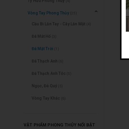
Tỳ Hưu Phong Thủy
(4)
Vòng Tay Phong Thủy
(25)
Cầu Bi Lăn Tay - Cây Lăn Mặt
(4)
Đá Mắt Hổ
(3)
Đá Mặt Trời
(1)
Đá Thạch Anh
(6)
Đá Thạch Anh Tóc
(5)
Ngọc, Đá Quý
(5)
Vòng Tay Khác
(6)
VẬT PHẨM PHONG THỦY NỔI BẬT