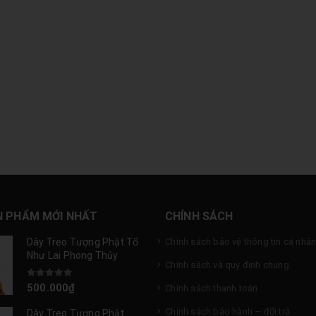
N PHẨM MỚI NHẤT
CHÍNH SÁCH
Dây Treo Tượng Phật Tổ
Chính sách bảo vệ thông tin cá nhâ
Như Lai Phong Thủy
Chính sách và quy định chung
0
out of 5
500.000
₫
Chính sách thanh toán
Chính sách bảo hành – đổi trả
Dây Treo Tượng Phật