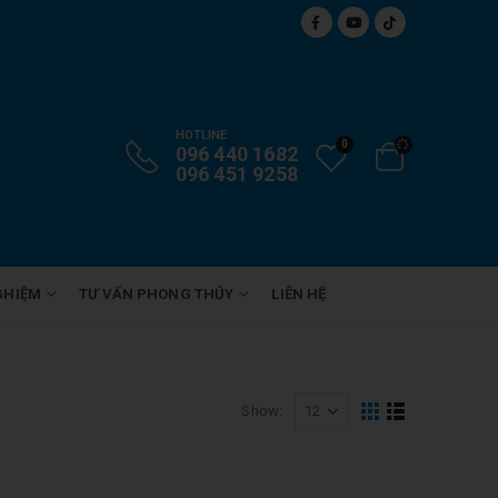
HOTLINE
0
096 440 1682
096 451 9258
GHIỆM
TƯ VẤN PHONG THỦY
LIÊN HỆ
Show: