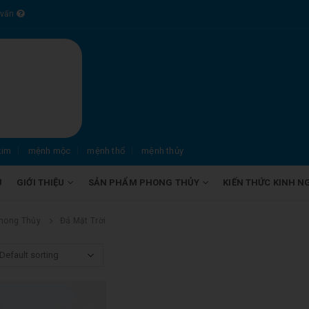
 vấn
kim
mệnh mộc
mệnh thổ
mệnh thủy
Ủ
GIỚI THIỆU
SẢN PHẨM PHONG THỦY
KIẾN THỨC KINH N
hong Thủy
Đá Mặt Trời