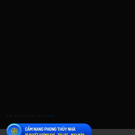
Bản quyền thuộc về
Pizento
.