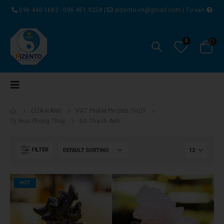
096 440 1682 - 096 451 9258
|
pizento.vn@gmail.com
|
Tư vấn
0
CỬA HÀNG
VẬT PHẨM PHONG THỦY
Tỳ Hưu Phong Thủy
Đá Thạch Anh
FILTER
HOT