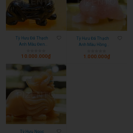
Tỳ Hưu Đá Thạch
Tỳ Hưu Đá Thạch
Anh Màu Đen
Anh Màu Hồng
Cho Người Mệnh
Cho Người Mệnh
10.000.000
₫
1.000.000
₫
0
out of 5
0
out of 5
Thủy, Mệnh Mộc
Hỏa, Mệnh Thổ
Tỳ Hưu Ngọc